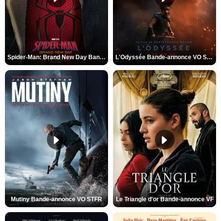
Spider-Man: Brand New Day Bande-annonce VO STFR
L'Odyssée Bande-annonce VO STFR
Mutiny Bande-annonce VO STFR
Le Triangle d'or Bande-annonce VF