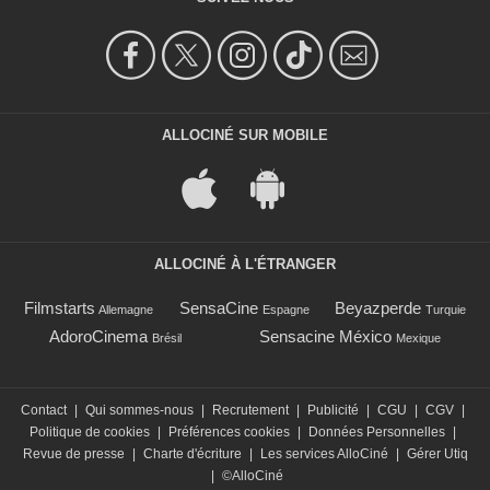
ALLOCINÉ SUR MOBILE
ALLOCINÉ À L'ÉTRANGER
Filmstarts
SensaCine
Beyazperde
Allemagne
Espagne
Turquie
AdoroCinema
Sensacine México
Brésil
Mexique
Contact
|
Qui sommes-nous
|
Recrutement
|
Publicité
|
CGU
|
CGV
|
Politique de cookies
|
Préférences cookies
|
Données Personnelles
|
Revue de presse
|
Charte d'écriture
|
Les services AlloCiné
|
Gérer Utiq
|
©AlloCiné