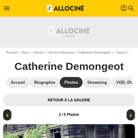
profil
menu
search
Accueil
Stars
Actrice
Actrice française
Catherine Demongeot
Zazie dans le métro : Photo Catherine Demongeot
Catherine Demongeot
Accueil
Biographie
Photos
Streaming
VOD, DVD
RETOUR À LA GALERIE
2
/ 5 Photos