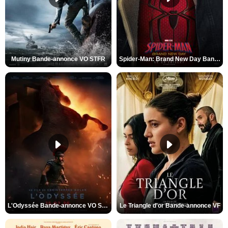
Mutiny Bande-annonce VO STFR
Spider-Man: Brand New Day Bande-annonce VO STFR
L'Odyssée Bande-annonce VO STFR
Le Triangle d'or Bande-annonce VF