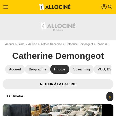
profil
menu
search
Accueil
Stars
Actrice
Actrice française
Catherine Demongeot
Zazie dans le métro : Photo Catherine Demongeot
Catherine Demongeot
Accueil
Biographie
Photos
Streaming
VOD, DVD
RETOUR À LA GALERIE
1
/ 5 Photos