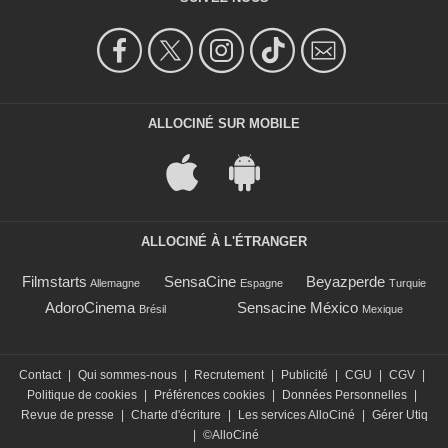
ALLOCINÉ SUR MOBILE
ALLOCINÉ À L'ÉTRANGER
Filmstarts
SensaCine
Beyazperde
Allemagne
Espagne
Turquie
AdoroCinema
Sensacine México
Brésil
Mexique
Contact
|
Qui sommes-nous
|
Recrutement
|
Publicité
|
CGU
|
CGV
|
Politique de cookies
|
Préférences cookies
|
Données Personnelles
|
Revue de presse
|
Charte d'écriture
|
Les services AlloCiné
|
Gérer Utiq
|
©AlloCiné