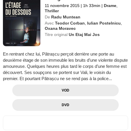
11 novembre 2015
|
1h 33min
|
Drame
,
Thriller
De
Radu Muntean
Avec
Teodor Corban
,
Iulian Postelnicu
,
Oxana Moravec
Titre original
Un Etaj Mai Jos
En rentrant chez lui, Pătrașcu perçoit derrière une porte au
deuxième étage de son immeuble les bruits d’une violente dispute
amoureuse. Quelques heures plus tard le corps d’une femme est
découvert. Ses soupçons se portent sur Vali, le voisin du
premier. Et pourtant Pătrașcu ne se rend pas à la police...
VOD
DVD