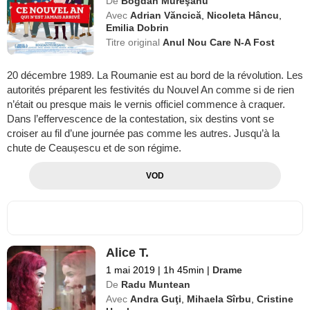
De
Bogdan Mureşanu
Avec
Adrian Văncică
,
Nicoleta Hâncu
,
Emilia Dobrin
Titre original
Anul Nou Care N-A Fost
20 décembre 1989. La Roumanie est au bord de la révolution. Les
autorités préparent les festivités du Nouvel An comme si de rien
n’était ou presque mais le vernis officiel commence à craquer.
Dans l’effervescence de la contestation, six destins vont se
croiser au fil d’une journée pas comme les autres. Jusqu’à la
chute de Ceaușescu et de son régime.
VOD
Alice T.
1 mai 2019
|
1h 45min
|
Drame
De
Radu Muntean
Avec
Andra Guţi
,
Mihaela Sîrbu
,
Cristine