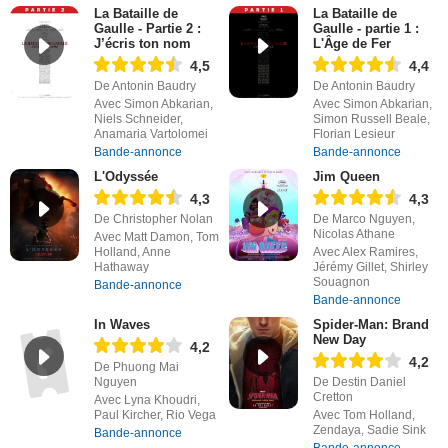
La Bataille de
La Bataille de
Gaulle - Partie 2 :
Gaulle - partie 1 :
J’écris ton nom
L'Âge de Fer
4,5
4,4
De Antonin Baudry
De Antonin Baudry
Avec Simon Abkarian,
Avec Simon Abkarian,
Niels Schneider,
Simon Russell Beale,
Anamaria Vartolomei
Florian Lesieur
Bande-annonce
Bande-annonce
L'Odyssée
Jim Queen
4,3
4,3
De Christopher Nolan
De Marco Nguyen,
Nicolas Athane
Avec Matt Damon, Tom
Holland, Anne
Avec Alex Ramires,
Hathaway
Jérémy Gillet, Shirley
Souagnon
Bande-annonce
Bande-annonce
In Waves
Spider-Man: Brand
New Day
4,2
4,2
De Phuong Mai
Nguyen
De Destin Daniel
Cretton
Avec Lyna Khoudri,
Paul Kircher, Rio Vega
Avec Tom Holland,
Zendaya, Sadie Sink
Bande-annonce