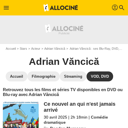
profil
menu
search
Accueil
Stars
Acteur
Adrian Văncică
Adrian Văncică : ses Blu-Ray, DVD, VOD, SVOD
Adrian Văncică
Accueil
Filmographie
Streaming
VOD, DVD
Retrouvez tous les films et séries TV disponibles en DVD ou
Blu-ray avec Adrian Văncică
Ce nouvel an qui n'est jamais
arrivé
30 avril 2025
|
2h 18min
|
Comédie
dramatique