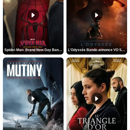
Spider-Man: Brand New Day Bande-annonce VO STFR
L'Odyssée Bande-annonce VO STFR