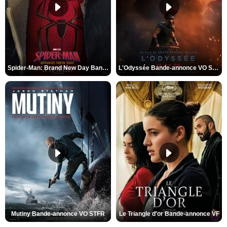
Spider-Man: Brand New Day Bande-annonce VO STFR
L'Odyssée Bande-annonce VO STFR
Mutiny Bande-annonce VO STFR
Le Triangle d'or Bande-annonce VF