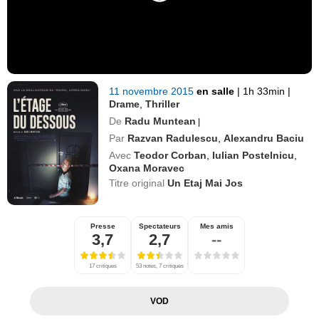
11 novembre 2015
en salle
|
1h 33min
|
Drame
,
Thriller
De
Radu Muntean
|
Par
Razvan Radulescu
,
Alexandru Baciu
Avec
Teodor Corban
,
Iulian Postelnicu
,
Oxana Moravec
Titre original
Un Etaj Mai Jos
Presse
Spectateurs
Mes amis
3,7
2,7
--
17 critiques
53 notes, 7 critiques
VOD