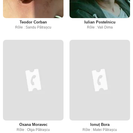
Teodor Corban
Iulian Postelnicu
Rôle : Sandu Pătrașcu
Rôle : Vali Dima
Oxana Moravec
Ionuț Bora
Rôle : Olga Pătrașcu
Rôle : Matei Pătrașcu