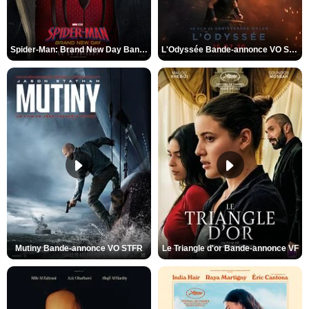
Spider-Man: Brand New Day Bande-annonce VO STFR
L'Odyssée Bande-annonce VO STFR
Mutiny Bande-annonce VO STFR
Le Triangle d'or Bande-annonce VF