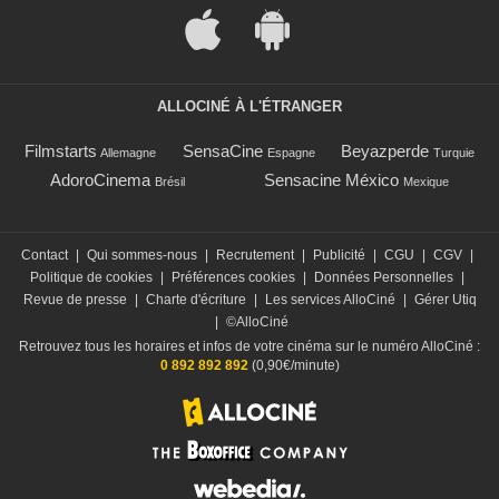
ALLOCINÉ À L'ÉTRANGER
Filmstarts
SensaCine
Beyazperde
Allemagne
Espagne
Turquie
AdoroCinema
Sensacine México
Brésil
Mexique
Contact
|
Qui sommes-nous
|
Recrutement
|
Publicité
|
CGU
|
CGV
|
Politique de cookies
|
Préférences cookies
|
Données Personnelles
|
Revue de presse
|
Charte d'écriture
|
Les services AlloCiné
|
Gérer Utiq
|
©AlloCiné
Retrouvez tous les horaires et infos de votre cinéma sur le numéro AlloCiné :
0 892 892 892
(0,90€/minute)