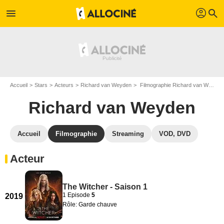
profil
menu
search
Accueil
Stars
Acteurs
Richard van Weyden
Filmographie Richard van Weyden
Richard van Weyden
Accueil
Filmographie
Streaming
VOD, DVD
Acteur
The Witcher - Saison 1
1 Episode
5
2019
Rôle: Garde chauve