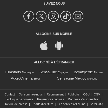
SUIVEZ-NOUS
ALLOCINÉ SUR MOBILE
ALLOCINÉ À L'ÉTRANGER
Filmstarts
SensaCine
Beyazperde
Allemagne
Espagne
Turquie
AdoroCinema
Sensacine México
Brésil
Mexique
Contact
|
Qui sommes-nous
|
Recrutement
|
Publicité
|
CGU
|
CGV
|
Politique de cookies
|
Préférences cookies
|
Données Personnelles
|
Revue de presse
|
Charte d'écriture
|
Les services AlloCiné
|
Gérer Utiq