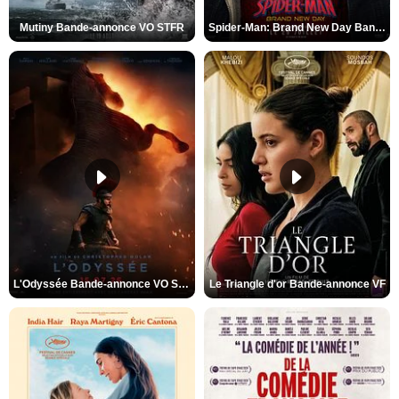
Mutiny Bande-annonce VO STFR
Spider-Man: Brand New Day Bande-annonce VO STFR
L'Odyssée Bande-annonce VO STFR
Le Triangle d'or Bande-annonce VF