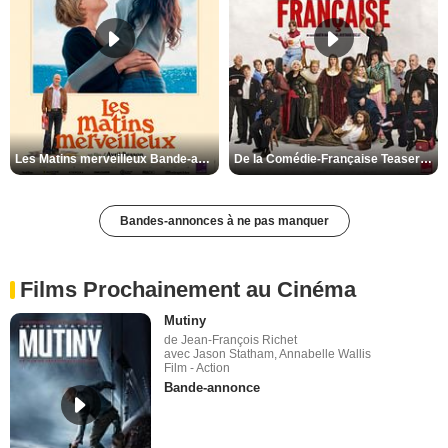
Les Matins merveilleux Bande-annonce VF
De la Comédie-Française Teaser VF
Bandes-annonces à ne pas manquer
Films Prochainement au Cinéma
Mutiny
de Jean-François Richet
avec Jason Statham, Annabelle Wallis
Film - Action
Bande-annonce