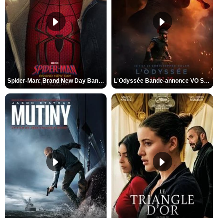
Spider-Man: Brand New Day Bande-annonce VO STFR
L'Odyssée Bande-annonce VO STFR