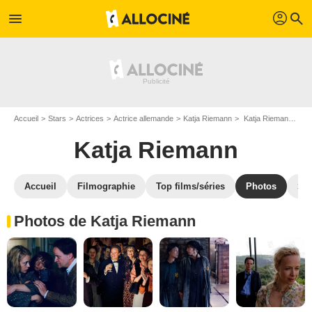
profil
menu
search
Accueil
Stars
Actrices
Actrice allemande
Katja Riemann
Katja Riemann : Photos de ses films et séries
Katja Riemann
Accueil
Filmographie
Top films/séries
Photos
St
Photos de Katja Riemann