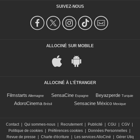
SUIVEZ-NOUS
ALLOCINÉ SUR MOBILE
ALLOCINÉ À L'ÉTRANGER
Filmstarts
SensaCine
Beyazperde
Allemagne
Espagne
Turquie
AdoroCinema
Sensacine México
Brésil
Mexique
Contact
|
Qui sommes-nous
|
Recrutement
|
Publicité
|
CGU
|
CGV
|
Politique de cookies
|
Préférences cookies
|
Données Personnelles
|
Revue de presse
|
Charte d'écriture
|
Les services AlloCiné
|
Gérer Utiq