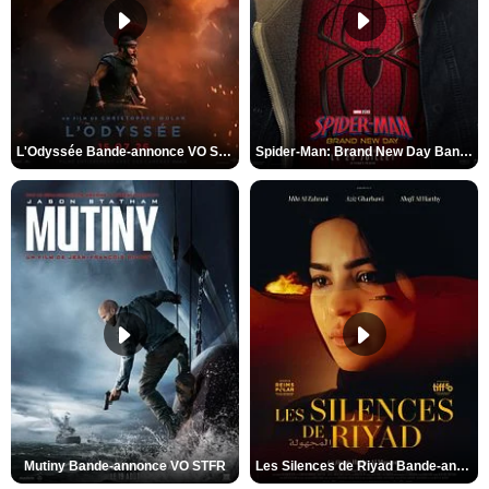
L'Odyssée Bande-annonce VO STFR
Spider-Man: Brand New Day Bande-annonce VO STFR
Mutiny Bande-annonce VO STFR
Les Silences de Riyad Bande-annonce VO STFR