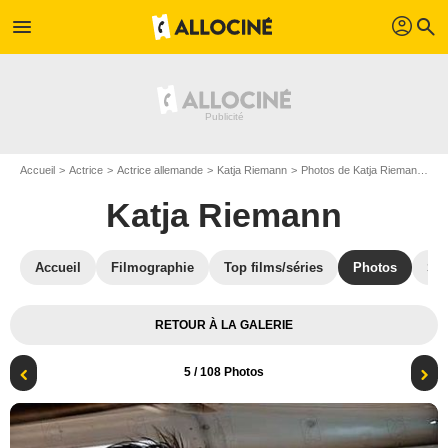
profil
menu
search
Accueil
Actrice
Actrice allemande
Katja Riemann
Photos de Katja Riemann
Je
Katja Riemann
Accueil
Filmographie
Top films/séries
Photos
St
RETOUR À LA GALERIE
5
/ 108 Photos