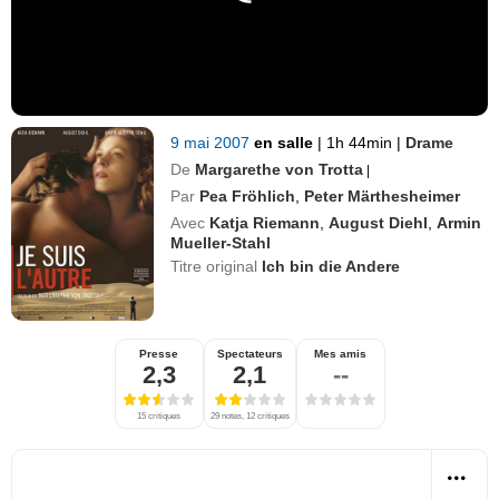
9 mai 2007
en salle
|
1h 44min
|
Drame
De
Margarethe von Trotta
|
Par
Pea Fröhlich
,
Peter Märthesheimer
Avec
Katja Riemann
,
August Diehl
,
Armin
Mueller-Stahl
Titre original
Ich bin die Andere
Presse
Spectateurs
Mes amis
2,3
2,1
--
15 critiques
29 notes, 12 critiques