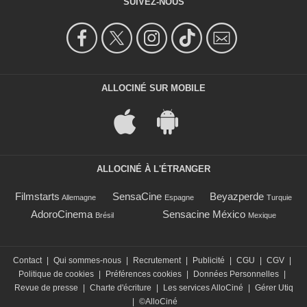
SUIVEZ-NOUS
ALLOCINÉ SUR MOBILE
ALLOCINÉ À L'ÉTRANGER
Filmstarts
SensaCine
Beyazperde
Allemagne
Espagne
Turquie
AdoroCinema
Sensacine México
Brésil
Mexique
Contact
|
Qui sommes-nous
|
Recrutement
|
Publicité
|
CGU
|
CGV
|
Politique de cookies
|
Préférences cookies
|
Données Personnelles
|
Revue de presse
|
Charte d'écriture
|
Les services AlloCiné
|
Gérer Utiq
|
©AlloCiné