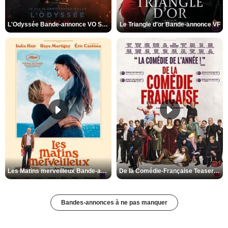
L'Odyssée Bande-annonce VO STFR
Le Triangle d'or Bande-annonce VF
Les Matins merveilleux Bande-annonce VF
De la Comédie-Française Teaser VF
Bandes-annonces à ne pas manquer