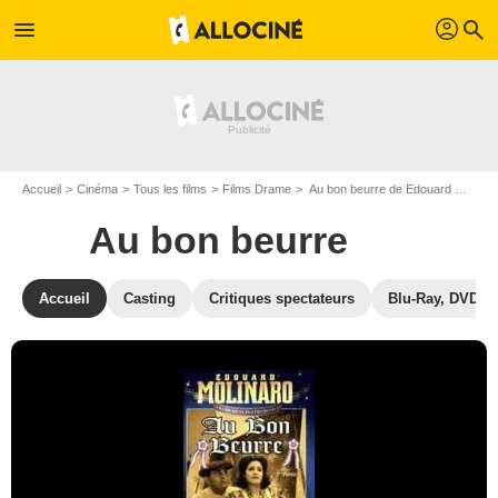
profil
menu
search
Accueil
Cinéma
Tous les films
Films Drame
Au bon beurre de Edouard Molinaro
Au bon beurre
Accueil
Casting
Critiques spectateurs
Blu-Ray, DVD