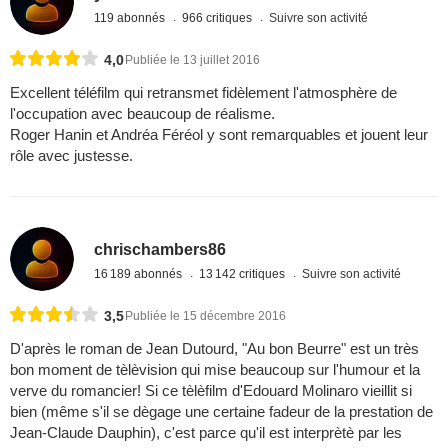
119 abonnés
966 critiques
Suivre son activité
4,0
Publiée le 13 juillet 2016
Excellent téléfilm qui retransmet fidèlement l'atmosphère de
l'occupation avec beaucoup de réalisme.
Roger Hanin et Andréa Féréol y sont remarquables et jouent leur
rôle avec justesse.
chrischambers86
16 189 abonnés
13 142 critiques
Suivre son activité
3,5
Publiée le 15 décembre 2016
D'après le roman de Jean Dutourd, "Au bon Beurre" est un très
bon moment de tèlèvision qui mise beaucoup sur l'humour et la
verve du romancier! Si ce tèlèfilm d'Edouard Molinaro vieillit si
bien (même s'il se dègage une certaine fadeur de la prestation de
Jean-Claude Dauphin), c'est parce qu'il est interprètè par les