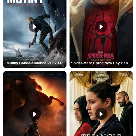
Mutiny Bande-annonce VO STFR
Spider-Man: Brand New Day Bande-annonce VO STFR