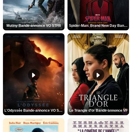
Mutiny Bande-annonce VO STFR
Spider-Man: Brand New Day Bande-annonce VO STFR
L'Odyssée Bande-annonce VO STFR
Le Triangle d'or Bande-annonce VF