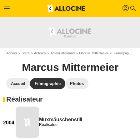
profil
menu
search
Accueil
Stars
Acteurs
Acteur allemand
Marcus Mittermeier
Filmographie Marcus Mittermeier
Marcus Mittermeier
Accueil
Filmographie
Photos
Réalisateur
Muxmäuschenstill
2004
Réalisateur