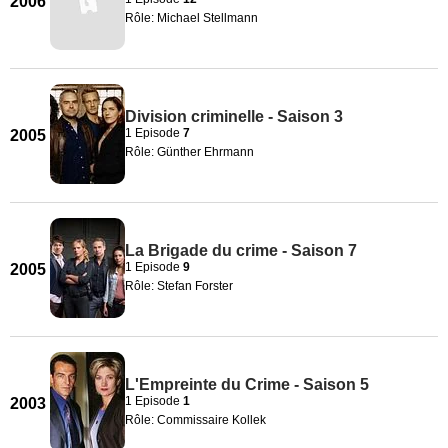
2006
Rôle: Michael Stellmann
Division criminelle - Saison 3
1 Episode
7
2005
Rôle: Günther Ehrmann
La Brigade du crime - Saison 7
1 Episode
9
2005
Rôle: Stefan Forster
L'Empreinte du Crime - Saison 5
1 Episode
1
2003
Rôle: Commissaire Kollek