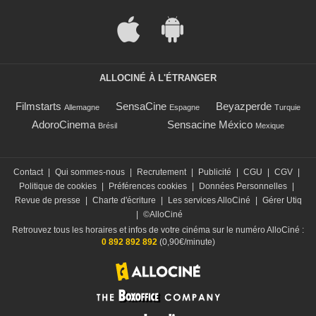
ALLOCINÉ À L'ÉTRANGER
Filmstarts
SensaCine
Beyazperde
Allemagne
Espagne
Turquie
AdoroCinema
Sensacine México
Brésil
Mexique
Contact
|
Qui sommes-nous
|
Recrutement
|
Publicité
|
CGU
|
CGV
|
Politique de cookies
|
Préférences cookies
|
Données Personnelles
|
Revue de presse
|
Charte d'écriture
|
Les services AlloCiné
|
Gérer Utiq
|
©AlloCiné
Retrouvez tous les horaires et infos de votre cinéma sur le numéro AlloCiné :
0 892 892 892
(0,90€/minute)