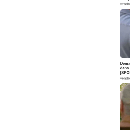
vendr
Demai
dans 
[SPO
vendr