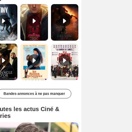
Le Triangle d'or Bande-annonce VF
Les Matins merveilleux Bande-annonce VF
De la Comédie-Française Teaser VF
Bandes-annonces à ne pas manquer
utes les actus Ciné &
ries