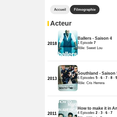
Accueil
Filmographie
Acteur
Ballers - Saison 4
1 Episode
7
2018
Rôle: Sweet Lou
Southland - Saison 
6 Episodes
5
-
6
-
7
-
8
-
2013
Rôle: Cris Herrera
How to make it in A
4 Episodes
2
-
3
-
6
-
7
2011