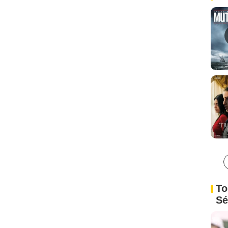
To
Sé