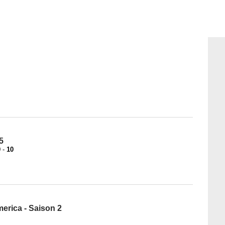
5
9
-
10
merica - Saison 2