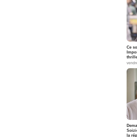
Ce so
Impos
thrill
vendr
Demai
Soizi
la ré