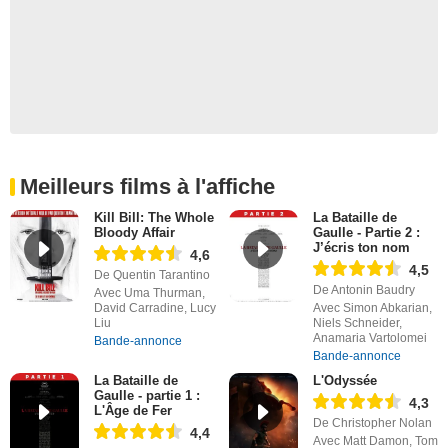
Meilleurs films à l'affiche
Kill Bill: The Whole
La Bataille de
Bloody Affair
Gaulle - Partie 2 :
J’écris ton nom
4,6
4,5
De Quentin Tarantino
De Antonin Baudry
Avec Uma Thurman,
David Carradine, Lucy
Avec Simon Abkarian,
Liu
Niels Schneider,
Anamaria Vartolomei
Bande-annonce
Bande-annonce
La Bataille de
L'Odyssée
Gaulle - partie 1 :
4,3
L'Âge de Fer
De Christopher Nolan
4,4
Avec Matt Damon, Tom