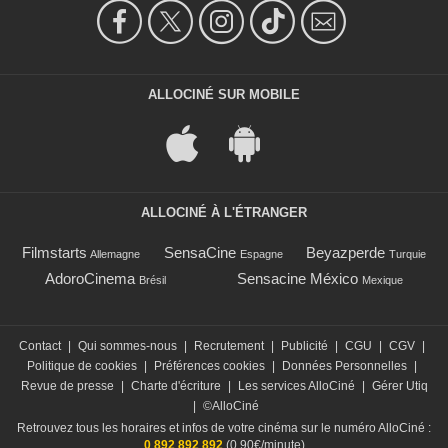
ALLOCINÉ SUR MOBILE
ALLOCINÉ À L'ÉTRANGER
Filmstarts
SensaCine
Beyazperde
Allemagne
Espagne
Turquie
AdoroCinema
Sensacine México
Brésil
Mexique
Contact
|
Qui sommes-nous
|
Recrutement
|
Publicité
|
CGU
|
CGV
|
Politique de cookies
|
Préférences cookies
|
Données Personnelles
|
Revue de presse
|
Charte d'écriture
|
Les services AlloCiné
|
Gérer Utiq
|
©AlloCiné
Retrouvez tous les horaires et infos de votre cinéma sur le numéro AlloCiné :
0 892 892 892
(0,90€/minute)