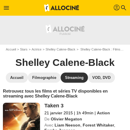
profil
menu
search
Accueil
Stars
Actrice
Shelley Calene-Black
Shelley Calene-Black : Films et séries online
Shelley Calene-Black
Accueil
Filmographie
Streaming
VOD, DVD
Retrouvez tous les films et séries TV disponibles en
streaming avec Shelley Calene-Black
Taken 3
21 janvier 2015
|
1h 49min
|
Action
De
Olivier Megaton
Avec
Liam Neeson
,
Forest Whitaker
,