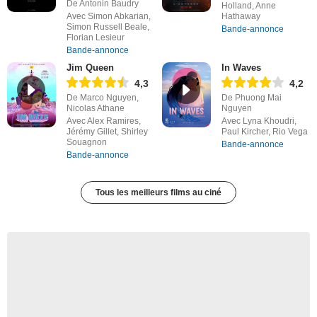
De Antonin Baudry
Holland, Anne
Avec Simon Abkarian,
Hathaway
Simon Russell Beale,
Bande-annonce
Florian Lesieur
Bande-annonce
Jim Queen
In Waves
4,3
4,2
De Marco Nguyen,
De Phuong Mai
Nicolas Athane
Nguyen
Avec Alex Ramires,
Avec Lyna Khoudri,
Jérémy Gillet, Shirley
Paul Kircher, Rio Vega
Souagnon
Bande-annonce
Bande-annonce
Tous les meilleurs films au ciné