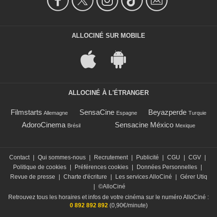
ALLOCINÉ SUR MOBILE
ALLOCINÉ À L'ÉTRANGER
Filmstarts
SensaCine
Beyazperde
Allemagne
Espagne
Turquie
AdoroCinema
Sensacine México
Brésil
Mexique
Contact
|
Qui sommes-nous
|
Recrutement
|
Publicité
|
CGU
|
CGV
|
Politique de cookies
|
Préférences cookies
|
Données Personnelles
|
Revue de presse
|
Charte d'écriture
|
Les services AlloCiné
|
Gérer Utiq
|
©AlloCiné
Retrouvez tous les horaires et infos de votre cinéma sur le numéro AlloCiné :
0 892 892 892
(0,90€/minute)