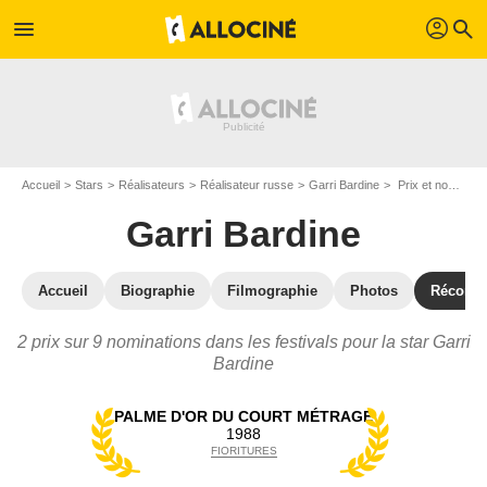
profil
menu
search
Accueil
Stars
Réalisateurs
Réalisateur russe
Garri Bardine
Prix et nominations de Garri Bardine
Garri Bardine
Accueil
Biographie
Filmographie
Photos
Récomp
2 prix sur 9 nominations dans les festivals pour la star Garri
Bardine
PALME D'OR DU COURT MÉTRAGE
1988
FIORITURES