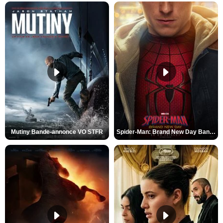
Mutiny Bande-annonce VO STFR
Spider-Man: Brand New Day Bande-annonce VO STFR