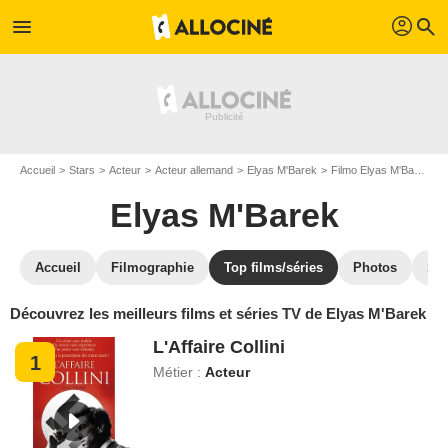
profil
menu
search
Accueil
Stars
Acteur
Acteur allemand
Elyas M'Barek
Filmo Elyas M'Barek
Elyas M'Barek
Accueil
Filmographie
Top films/séries
Photos
St
Découvrez les meilleurs films et séries TV de Elyas M'Barek
L'Affaire Collini
1
Métier :
Acteur