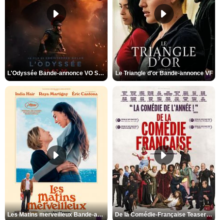
L'Odyssée Bande-annonce VO STFR
Le Triangle d'or Bande-annonce VF
Les Matins merveilleux Bande-annonce VF
De la Comédie-Française Teaser VF