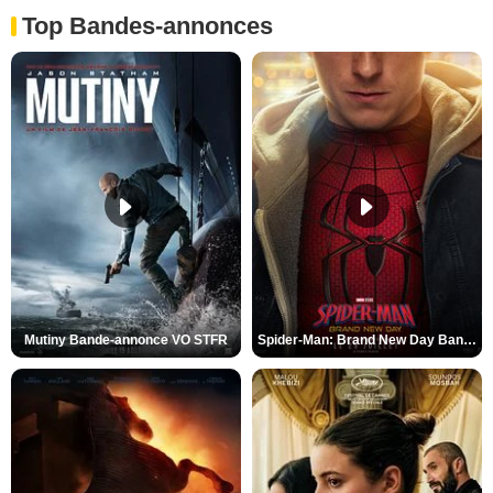
Top Bandes-annonces
Mutiny Bande-annonce VO STFR
Spider-Man: Brand New Day Bande-annonce VO STFR