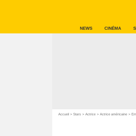
NEWS
CINÉMA
S
Accueil
Stars
Actrice
Actrice américaine
Emi