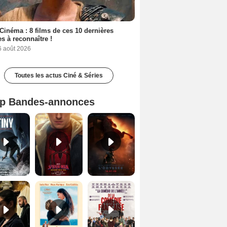
Cinéma : 8 films de ces 10 dernières
s à reconnaître !
6 août 2026
Toutes les actus Ciné & Séries
p Bandes-annonces
Mutiny Bande-annonce VO STFR
Spider-Man: Brand New Day Bande-annonce VO STFR
L'Odyssée Bande-annonce VO STFR
Le Triangle d'or Bande-annonce VF
Les Matins merveilleux Bande-annonce VF
De la Comédie-Française Teaser VF