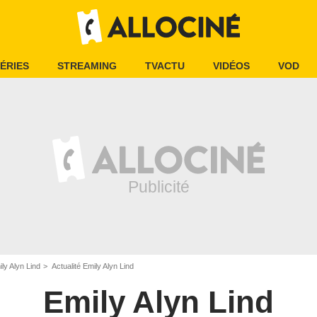
ÉRIES
STREAMING
TVACTU
VIDÉOS
VOD
ly Alyn Lind
Actualité Emily Alyn Lind
Emily Alyn Lind