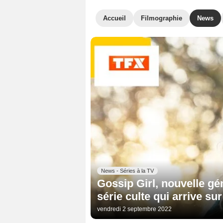
Accueil
Filmographie
News
News - Séries à la TV
Gossip Girl, nouvelle gén
série culte qui arrive su
vendredi 2 septembre 2022