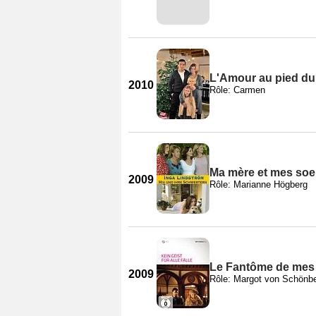
L'Amour au pied du
2010
Rôle: Carmen
Ma mère et mes soe
2009
Rôle: Marianne Högberg
Le Fantôme de mes
2009
Rôle: Margot von Schönb