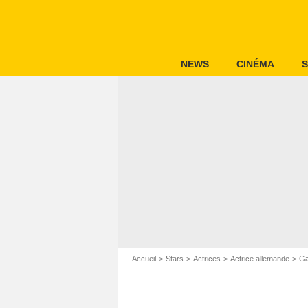
NEWS
CINÉMA
S
Accueil
Stars
Actrices
Actrice allemande
G