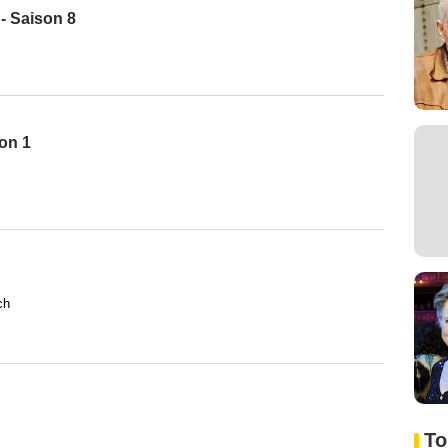
 - Saison 8
son 1
ch
To