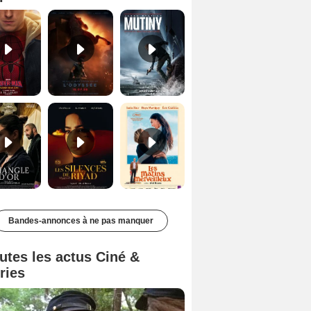
Le Triangle d'or Bande-annonce VF
Les Silences de Riyad Bande-annonce VO STFR
Les Matins merveilleux Bande-annonce VF
Bandes-annonces à ne pas manquer
utes les actus Ciné &
ries