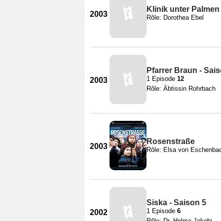
Klinik unter Palmen
2003
Rôle: Dorothea Ebel
Pfarrer Braun - Sai
1 Episode
12
2003
Rôle: Äbtissin Rohrbach
Rosenstraße
2003
Rôle: Elsa von Eschenba
Siska - Saison 5
1 Episode
6
2002
Rôle: Dr. Helma Jakobi