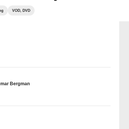
ng
VOD, DVD
ngmar Bergman