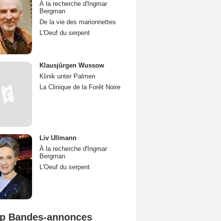
À la recherche d'Ingmar
Bergman
De la vie des marionnettes
L'Oeuf du serpent
Klausjürgen Wussow
Klinik unter Palmen
La Clinique de la Forêt Noire
Liv Ullmann
À la recherche d'Ingmar
Bergman
L'Oeuf du serpent
p Bandes-annonces
Spider-Man: Brand New Day Bande-annonce VO STFR
L'Odyssée Bande-annonce VO STFR
Mutiny Bande-annonce VO STFR