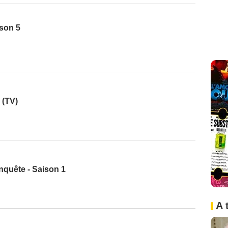
ison 5
 (TV)
nquête - Saison 1
A 