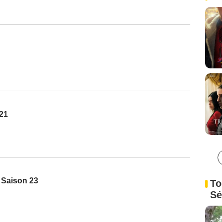
 21
- Saison 23
To
Sé