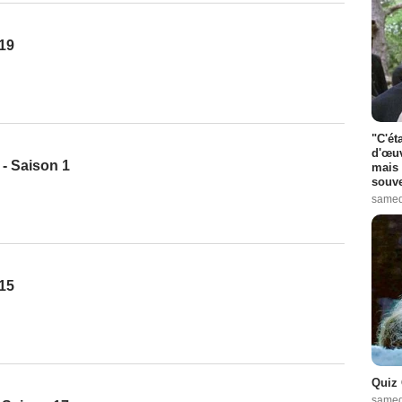
 19
"C'ét
d'œuv
- Saison 1
mais 
souve
samed
 15
Quiz 
samed