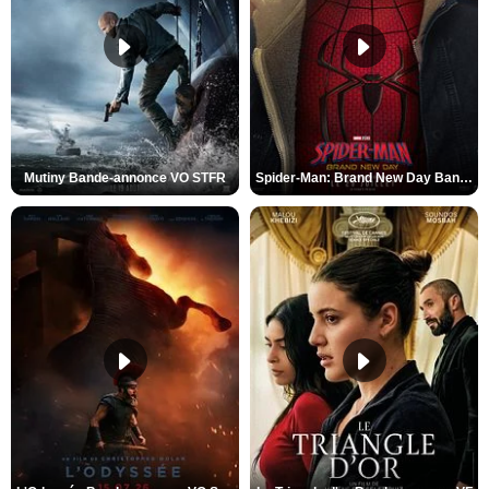
Mutiny Bande-annonce VO STFR
Spider-Man: Brand New Day Bande-annonce VO STFR