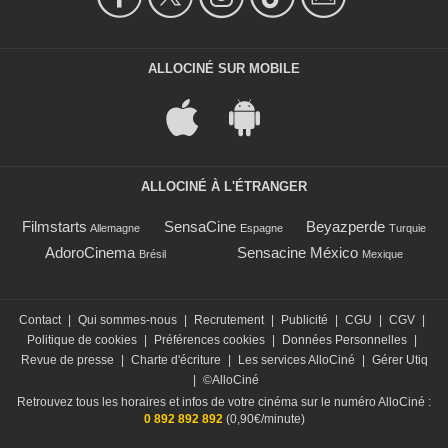
ALLOCINÉ SUR MOBILE
ALLOCINÉ À L'ÉTRANGER
Filmstarts
SensaCine
Beyazperde
Allemagne
Espagne
Turquie
AdoroCinema
Sensacine México
Brésil
Mexique
Contact
|
Qui sommes-nous
|
Recrutement
|
Publicité
|
CGU
|
CGV
|
Politique de cookies
|
Préférences cookies
|
Données Personnelles
|
Revue de presse
|
Charte d'écriture
|
Les services AlloCiné
|
Gérer Utiq
|
©AlloCiné
Retrouvez tous les horaires et infos de votre cinéma sur le numéro AlloCiné :
0 892 892 892
(0,90€/minute)