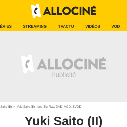
ÉRIES
STREAMING
TVACTU
VIDÉOS
VOD
Saito (II)
Yuki Saito (II) : ses Blu-Ray, DVD, VOD, SVOD
Yuki Saito (II)