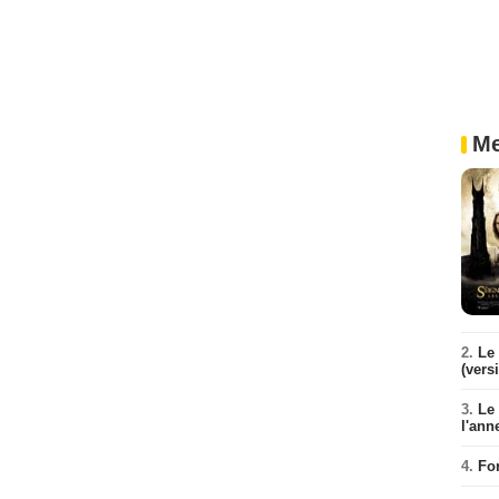
Me
2.
Le 
(vers
3.
Le
l'ann
4.
Fo