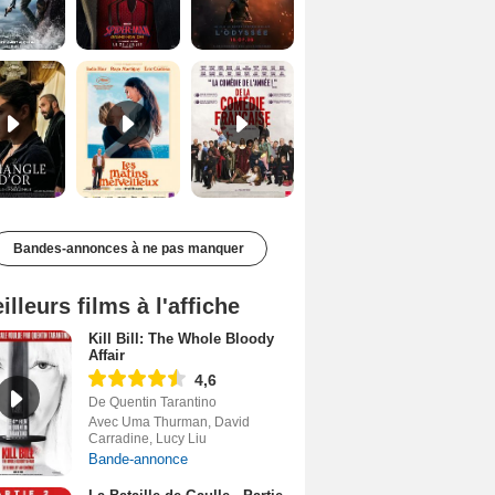
Le Triangle d'or Bande-annonce VF
Les Matins merveilleux Bande-annonce VF
De la Comédie-Française Teaser VF
Bandes-annonces à ne pas manquer
illeurs films à l'affiche
Kill Bill: The Whole Bloody
Affair
4,6
De Quentin Tarantino
Avec Uma Thurman, David
Carradine, Lucy Liu
Bande-annonce