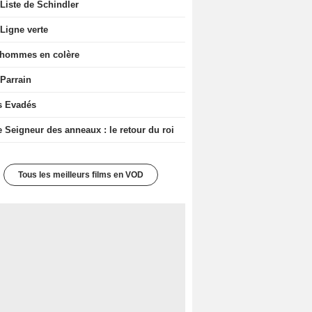
Liste de Schindler
Ligne verte
 hommes en colère
 Parrain
s Evadés
e Seigneur des anneaux : le retour du roi
Tous les meilleurs films en VOD