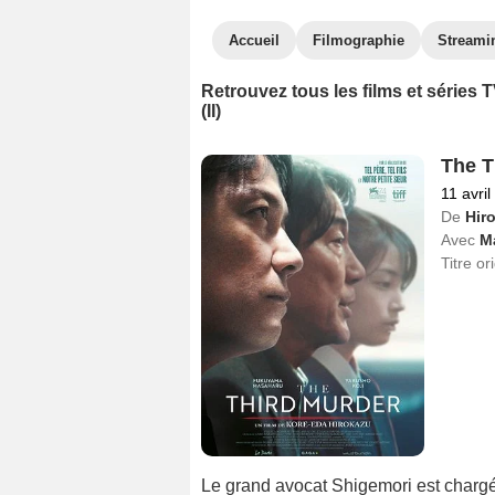
Accueil
Filmographie
Streami
Retrouvez tous les films et séries
(II)
The T
11 avri
De
Hir
Avec
M
Titre or
Le grand avocat Shigemori est chargé