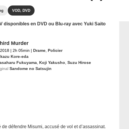
ng
VOD, DVD
 TV disponibles en DVD ou Blu-ray avec Yuki Saito
hird Murder
l 2018
|
2h 05min
|
Drame
,
Policier
okazu Kore-eda
asaharu Fukuyama
,
Koji Yakusho
,
Suzu Hirose
iginal
Sandome no Satsujin
 de défendre Misumi, accusé de vol et d’assassinat.