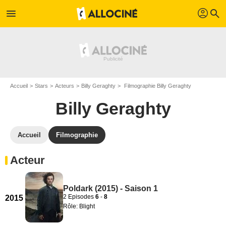
profil
menu
search
Accueil
Stars
Acteurs
Billy Geraghty
Filmographie Billy Geraghty
Billy Geraghty
Accueil
Filmographie
Acteur
Poldark (2015) - Saison 1
2 Episodes
6
-
8
2015
Rôle: Blight