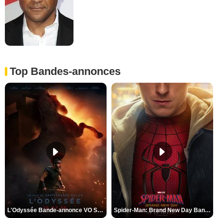
Top Bandes-annonces
L'Odyssée Bande-annonce VO STFR
Spider-Man: Brand New Day Bande-annonce VO STFR