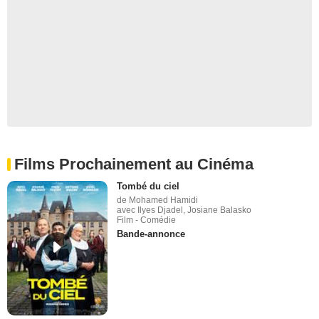
Films Prochainement au Cinéma
Tombé du ciel
de Mohamed Hamidi
avec Ilyes Djadel, Josiane Balasko
Film - Comédie
Bande-annonce