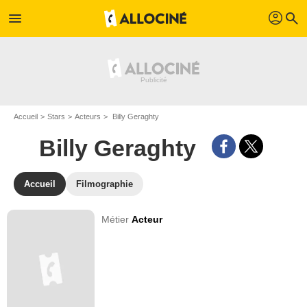
profil
menu
search
Accueil
Stars
Acteurs
Billy Geraghty
Billy Geraghty
Accueil
Filmographie
Métier
Acteur