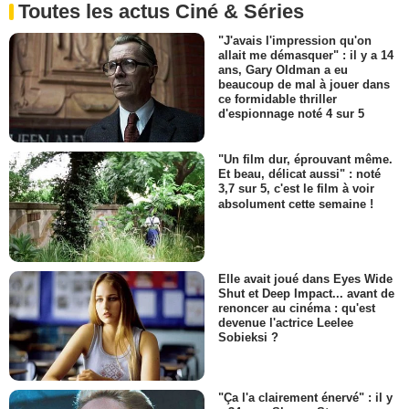
Toutes les actus Ciné & Séries
"J'avais l'impression qu'on
allait me démasquer" : il y a 14
ans, Gary Oldman a eu
beaucoup de mal à jouer dans
ce formidable thriller
d'espionnage noté 4 sur 5
"Un film dur, éprouvant même.
Et beau, délicat aussi" : noté
3,7 sur 5, c'est le film à voir
absolument cette semaine !
Elle avait joué dans Eyes Wide
Shut et Deep Impact... avant de
renoncer au cinéma : qu'est
devenue l'actrice Leelee
Sobieksi ?
"Ça l'a clairement énervé" : il y