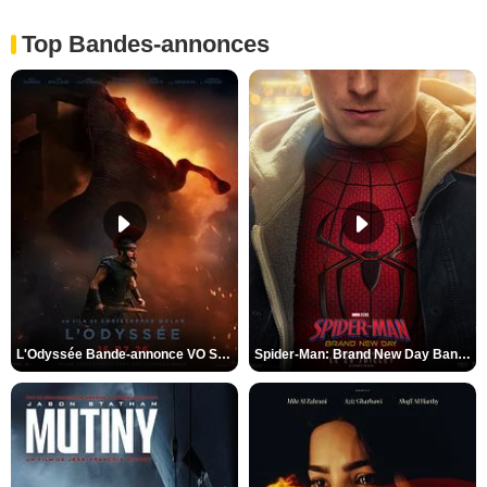
Top Bandes-annonces
L'Odyssée Bande-annonce VO STFR
Spider-Man: Brand New Day Bande-annonce VO STFR