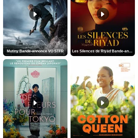
Mutiny Bande-annonce VO STFR
Les Silences de Riyad Bande-annonce VO STFR