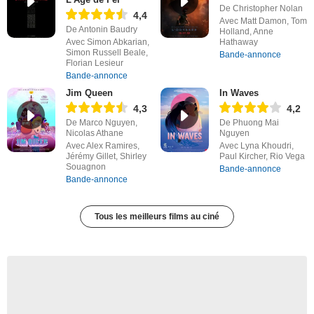
De Christopher Nolan
4,4
Avec Matt Damon, Tom
De Antonin Baudry
Holland, Anne
Avec Simon Abkarian,
Hathaway
Simon Russell Beale,
Bande-annonce
Florian Lesieur
Bande-annonce
Jim Queen
In Waves
4,3
4,2
De Marco Nguyen,
De Phuong Mai
Nicolas Athane
Nguyen
Avec Alex Ramires,
Avec Lyna Khoudri,
Jérémy Gillet, Shirley
Paul Kircher, Rio Vega
Souagnon
Bande-annonce
Bande-annonce
Tous les meilleurs films au ciné