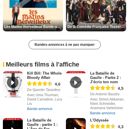
Les Matins merveilleux Bande-annonce VF
De la Comédie-Française Teaser VF
Bandes-annonces à ne pas manquer
Meilleurs films à l'affiche
Kill Bill: The Whole
La Bataille de
Bloody Affair
Gaulle - Partie 2 :
J’écris ton nom
4,6
4,5
De Quentin Tarantino
De Antonin Baudry
Avec Uma Thurman,
David Carradine, Lucy
Avec Simon Abkarian,
Liu
Niels Schneider,
Anamaria Vartolomei
Bande-annonce
Bande-annonce
La Bataille de
L'Odyssée
Gaulle - partie 1 :
4,3
L'Âge de Fer