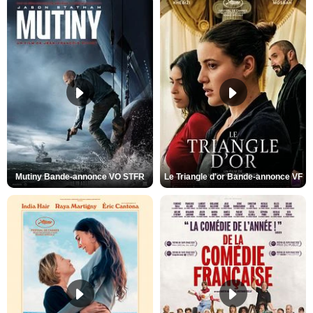
Mutiny Bande-annonce VO STFR
Le Triangle d'or Bande-annonce VF