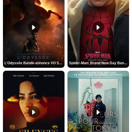
L'Odyssée Bande-annonce VO STFR
Spider-Man: Brand New Day Bande-annonce VO STFR