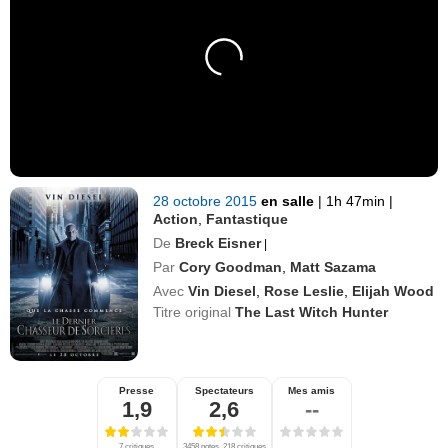
28 octobre 2015
en salle
|
1h 47min
|
Action
,
Fantastique
De
Breck Eisner
|
Par
Cory Goodman
,
Matt Sazama
Avec
Vin Diesel
,
Rose Leslie
,
Elijah Wood
Titre original
The Last Witch Hunter
Presse
Spectateurs
Mes amis
1,9
2,6
--
7 critiques
3458 notes, 218 critiques