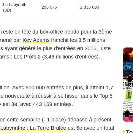
Le Labyrinthe : La Terre Brûlée
296 075
2 836 099
(3D)
reste en tête du box-office hebdo pour la 3ème
mmené par
Kev Adams
franchit les 3,5 millions
ais ayant généré le plus d'entrées en 2015, juste
ms : Les Profs 2 (3,46 millions d'entrées).
ion. Avec 600 000 entrées de plus, il atteint 1,7
le nouveauté à réussir à se hisser dans le Top 5
y est 3e, avec 443 169 entrées.
tion cette semaine (- 1 place) dépasse à présent
Labyrinthe : La Terre Brûlée
est 5e avec un total
To