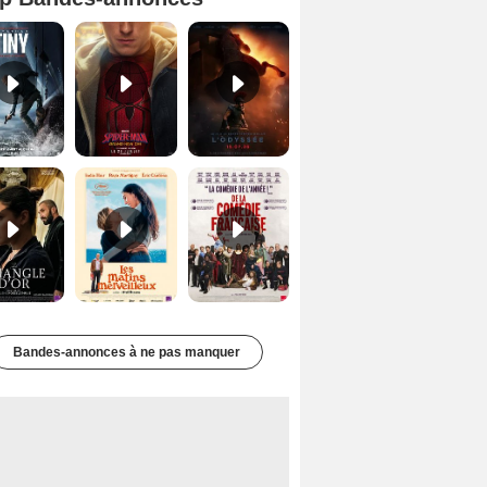
Mutiny Bande-annonce VO STFR
Spider-Man: Brand New Day Bande-annonce VO STFR
L'Odyssée Bande-annonce VO STFR
Le Triangle d'or Bande-annonce VF
Les Matins merveilleux Bande-annonce VF
De la Comédie-Française Teaser VF
Bandes-annonces à ne pas manquer