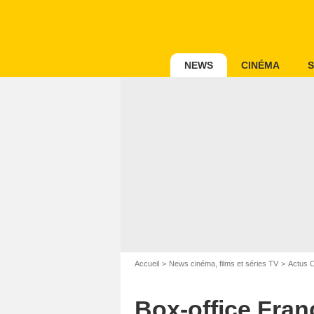
NEWS
CINÉMA
S
Accueil
News cinéma, films et séries TV
Actus 
Box-office Franc