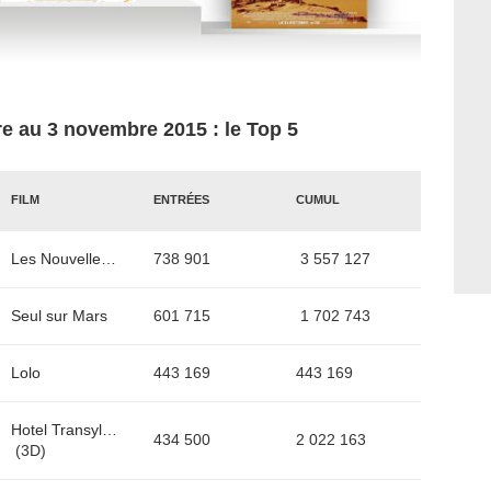
e au 3 novembre 2015 : le Top 5
FILM
ENTRÉES
CUMUL
Les Nouvelles aventures d'Aladin
738 901
3 557 127
Seul sur Mars
601 715
1 702 743
Lolo
443 169
443 169
Hotel Transylvanie 2
434 500
2 022 163
(3D)