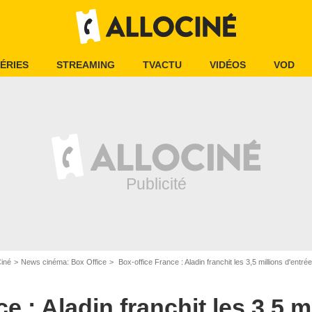
ÉRIES
STREAMING
TVACTU
VIDÉOS
VOD
Ciné
News cinéma: Box Office
Box-office France : Aladin franchit les 3,5 millions d'entré
e : Aladin franchit les 3,5 m