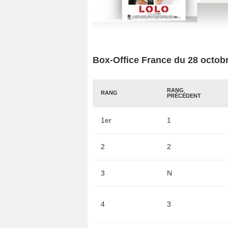
Box-Office France du 28 octobr
RANG
RANG
PRÉCÉDENT
1er
1
2
2
3
N
4
3