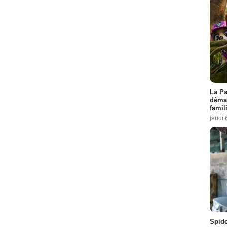
La Pa
démar
famil
jeudi 
Spid