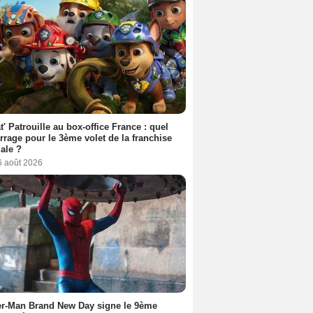
t' Patrouille au box-office France : quel
rage pour le 3ème volet de la franchise
iale ?
6 août 2026
er-Man Brand New Day signe le 9ème