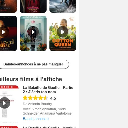
Les Silences de Riyad Bande-annonce VO STFR
Des Fleurs pour Tokyo Bande-annonce VO STFR
Cotton Queen Bande-annonce VO STFR
Bandes-annonces à ne pas manquer
illeurs films à l'affiche
La Bataille de Gaulle - Partie
2 : J’écris ton nom
4,5
De Antonin Baudry
Avec Simon Abkarian, Niels
Schneider, Anamaria Vartolomei
Bande-annonce