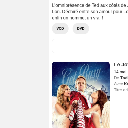
L’omniprésence de Ted aux côtés de 
Lori. Déchiré entre son amour pour Lor
enfin un homme, un vrai !
VOD
DVD
Le Jo
14 mai
De
Tod
Avec
K
Titre or