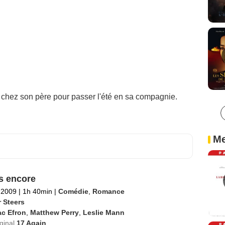
chez son père pour passer l'été en sa compagnie.
Me
s encore
l 2009
|
1h 40min
|
Comédie
,
Romance
r Steers
ac Efron
,
Matthew Perry
,
Leslie Mann
iginal
17 Again