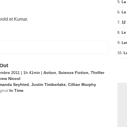
5.
La 
6.
La 
rold et Kumar.
7.
12
8.
Le
9.
Le
10.
L
Out
embre 2011
|
1h 41min
|
Action
,
Science Fiction
,
Thriller
rew Niccol
manda Seyfried
,
Justin Timberlake
,
Cillian Murphy
iginal
In Time