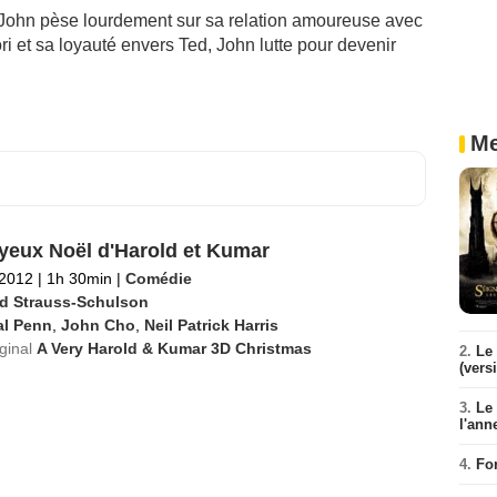
John pèse lourdement sur sa relation amoureuse avec
i et sa loyauté envers Ted, John lutte pour devenir
Me
yeux Noël d'Harold et Kumar
 2012
|
1h 30min
|
Comédie
d Strauss-Schulson
al Penn
,
John Cho
,
Neil Patrick Harris
iginal
A Very Harold & Kumar 3D Christmas
2.
Le 
(vers
3.
Le
l'ann
4.
Fo