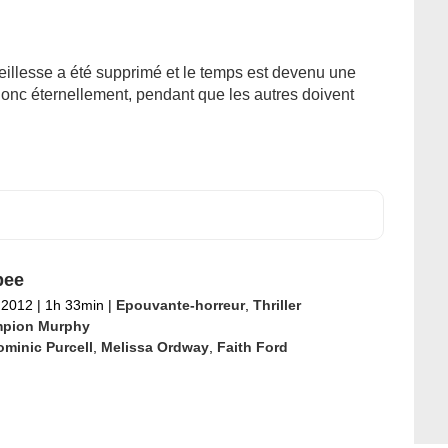
ieillesse a été supprimé et le temps est devenu une
donc éternellement, pendant que les autres doivent
pee
l 2012
|
1h 33min
|
Epouvante-horreur
,
Thriller
pion Murphy
minic Purcell
,
Melissa Ordway
,
Faith Ford