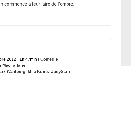
n commence à leur faire de l'ombre...
bre 2012
|
1h 47min
|
Comédie
h MacFarlane
ark Wahlberg
,
Mila Kunis
,
JoeyStarr