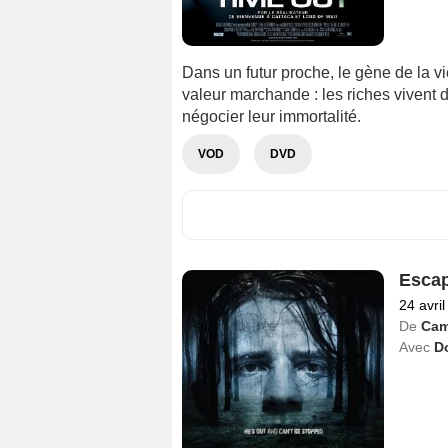
Dans un futur proche, le gène de la v
valeur marchande : les riches vivent 
négocier leur immortalité.
VOD
DVD
Esca
24 avri
De
Cam
Avec
Do