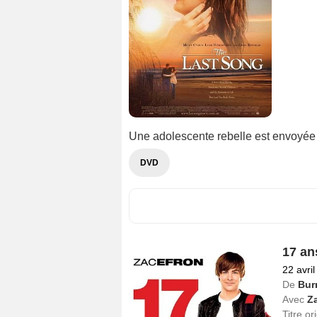
Une adolescente rebelle est envoyée 
DVD
17 an
22 avri
De
Bur
Avec
Z
Titre or