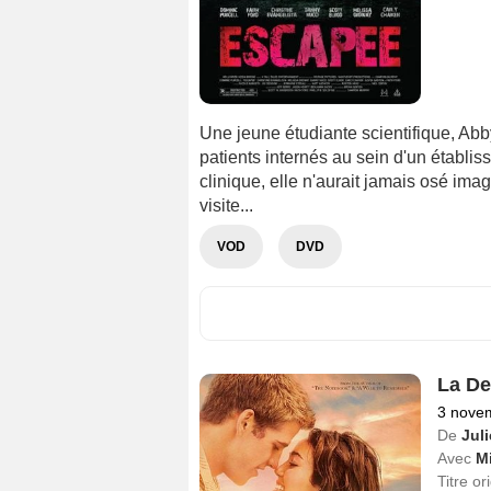
Une jeune étudiante scientifique, Abby
patients internés au sein d'un établis
clinique, elle n'aurait jamais osé ima
visite...
VOD
DVD
La De
3 nove
De
Jul
Avec
M
Titre or