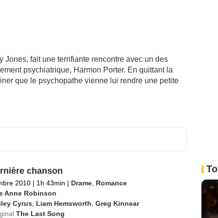
 Jones, fait une terrifiante rencontre avec un des
sement psychiatrique, Harmon Porter. En quittant la
giner que le psychopathe vienne lui rendre une petite
To
rnière chanson
mbre 2010
|
1h 43min
|
Drame
,
Romance
ie Anne Robinson
iley Cyrus
,
Liam Hemsworth
,
Greg Kinnear
iginal
The Last Song