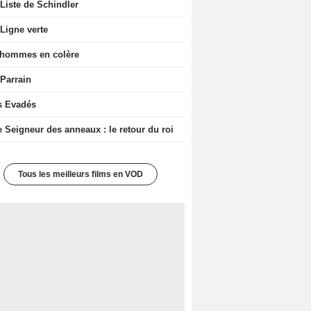
Liste de Schindler
Ligne verte
 hommes en colère
 Parrain
s Evadés
e Seigneur des anneaux : le retour du roi
Tous les meilleurs films en VOD