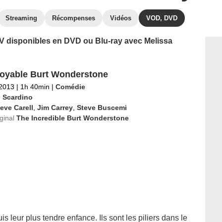
Streaming
Récompenses
Vidéos
VOD, DVD
 TV disponibles en DVD ou Blu-ray avec Melissa
royable Burt Wonderstone
 2013
|
1h 40min
|
Comédie
 Scardino
eve Carell
,
Jim Carrey
,
Steve Buscemi
iginal
The Incredible Burt Wonderstone
s leur plus tendre enfance. Ils sont les piliers dans le