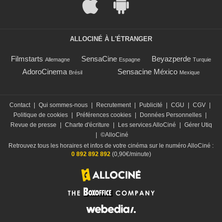
ALLOCINÉ À L'ÉTRANGER
Filmstarts
SensaCine
Beyazperde
Allemagne
Espagne
Turquie
AdoroCinema
Sensacine México
Brésil
Mexique
Contact
|
Qui sommes-nous
|
Recrutement
|
Publicité
|
CGU
|
CGV
|
Politique de cookies
|
Préférences cookies
|
Données Personnelles
|
Revue de presse
|
Charte d'écriture
|
Les services AlloCiné
|
Gérer Utiq
|
©AlloCiné
Retrouvez tous les horaires et infos de votre cinéma sur le numéro AlloCiné :
0 892 892 892
(0,90€/minute)