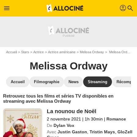
profil
menu
search
Accueil
Stars
Actrice
Actrice américaine
Melissa Ordway
Melissa Ordway : Films et séries online
Melissa Ordway
Accueil
Filmographie
News
Streaming
Récompen
Retrouvez tous les films et séries TV disponibles en
streaming avec Melissa Ordway
La nounou de Noël
2 novembre 2021
|
1h 30min
|
Romance
De
Dylan Vox
Avec
Justin Gaston
,
Tristin Mays
,
GloZell