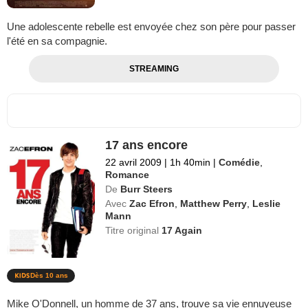
Une adolescente rebelle est envoyée chez son père pour passer
l'été en sa compagnie.
STREAMING
17 ans encore
22 avril 2009
|
1h 40min
|
Comédie
,
Romance
De
Burr Steers
Avec
Zac Efron
,
Matthew Perry
,
Leslie
Mann
Titre original
17 Again
Dès 10 ans
Mike O'Donnell, un homme de 37 ans, trouve sa vie ennuyeuse