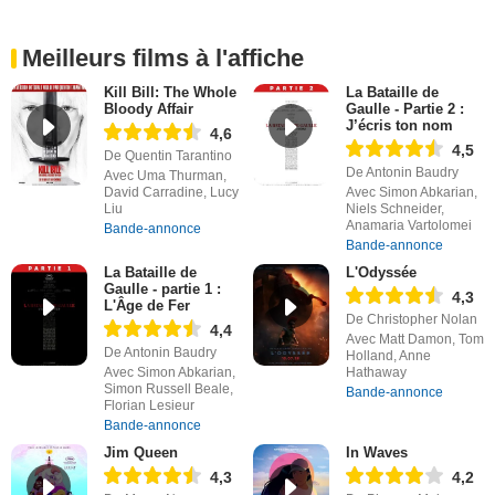
Meilleurs films à l'affiche
Kill Bill: The Whole
La Bataille de
Bloody Affair
Gaulle - Partie 2 :
J’écris ton nom
4,6
4,5
De Quentin Tarantino
De Antonin Baudry
Avec Uma Thurman,
David Carradine, Lucy
Avec Simon Abkarian,
Liu
Niels Schneider,
Anamaria Vartolomei
Bande-annonce
Bande-annonce
La Bataille de
L'Odyssée
Gaulle - partie 1 :
4,3
L'Âge de Fer
De Christopher Nolan
4,4
Avec Matt Damon, Tom
De Antonin Baudry
Holland, Anne
Avec Simon Abkarian,
Hathaway
Simon Russell Beale,
Bande-annonce
Florian Lesieur
Bande-annonce
Jim Queen
In Waves
4,3
4,2