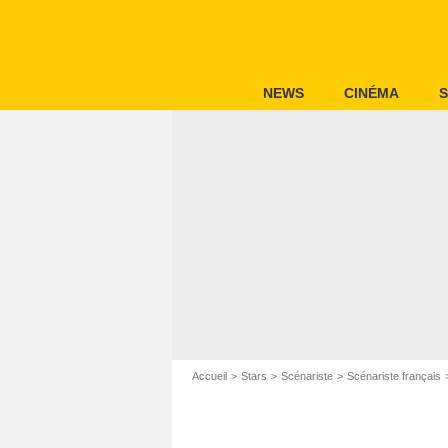
NEWS
CINÉMA
S
Accueil
Stars
Scénariste
Scénariste français