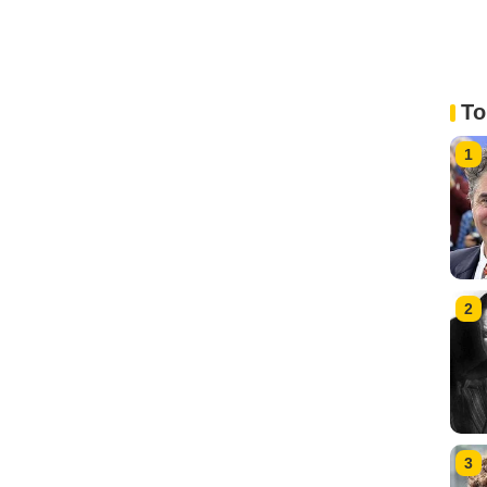
To
1
2
3