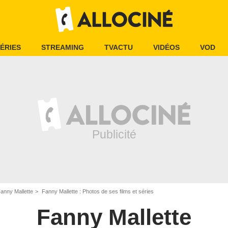
ÉRIES
STREAMING
TVACTU
VIDÉOS
VOD
anny Mallette
Fanny Mallette : Photos de ses films et séries
Fanny Mallette