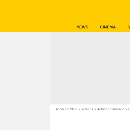
NEWS
CINÉMA
S
Accueil
Stars
Actrices
Actrice canadienne
F