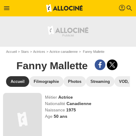
profil
menu
search
Accueil
Stars
Actrices
Actrice canadienne
Fanny Mallette
Fanny Mallette
Accueil
Filmographie
Photos
Streaming
VOD, DV
Métier
Actrice
Nationalité
Canadienne
Naissance
1975
Age
50
ans