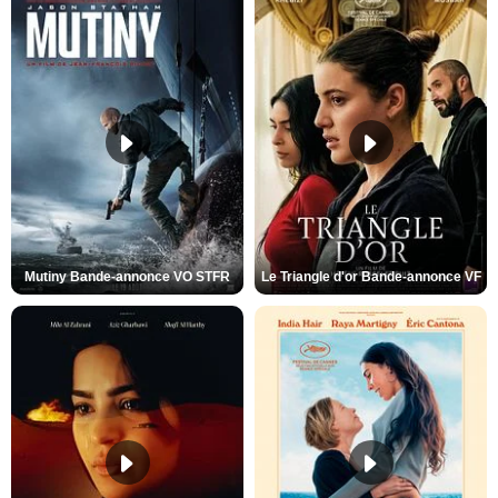
Mutiny Bande-annonce VO STFR
Le Triangle d'or Bande-annonce VF