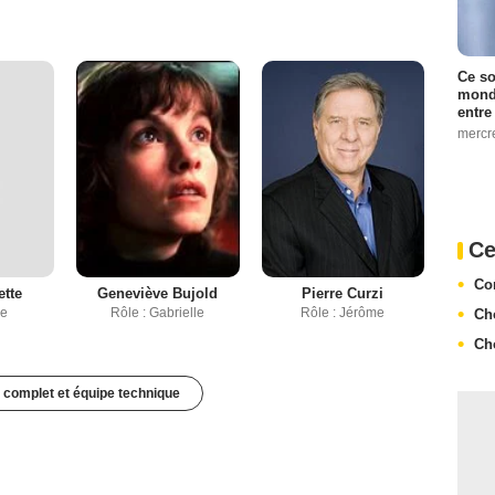
Ce so
monde
entre
mercr
Ce
Co
ette
Geneviève Bujold
Pierre Curzi
ne
Rôle : Gabrielle
Rôle : Jérôme
Ch
Ch
 complet et équipe technique