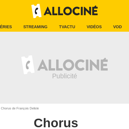
ÉRIES
STREAMING
TVACTU
VIDÉOS
VOD
Chorus de François Delisle
Chorus