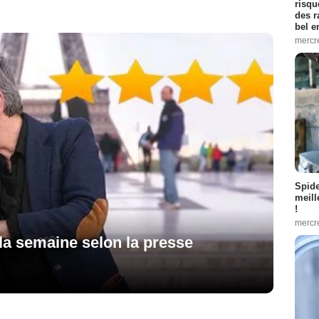
risqu
des r
bel 
mercr
Spid
meill
!
mercr
 la semaine selon la presse