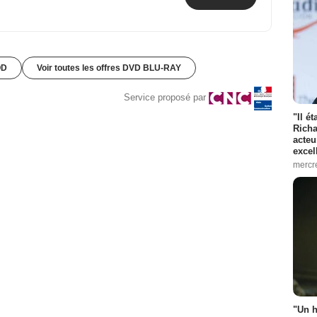
OD
Voir toutes les offres DVD BLU-RAY
Service proposé par
"Il é
Richa
acteu
excel
mercr
"Un h