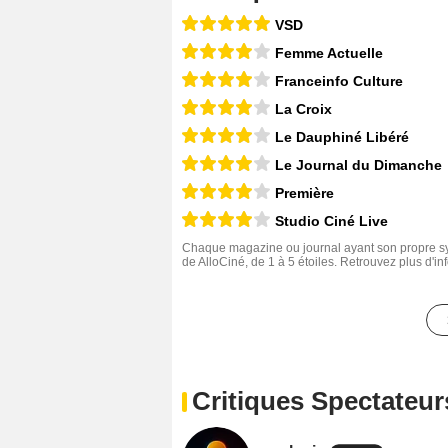
VSD
Femme Actuelle
Franceinfo Culture
La Croix
Le Dauphiné Libéré
Le Journal du Dimanche
Première
Studio Ciné Live
Chaque magazine ou journal ayant son propre sys
de AlloCiné, de 1 à 5 étoiles. Retrouvez plus d'i
Critiques Spectateur