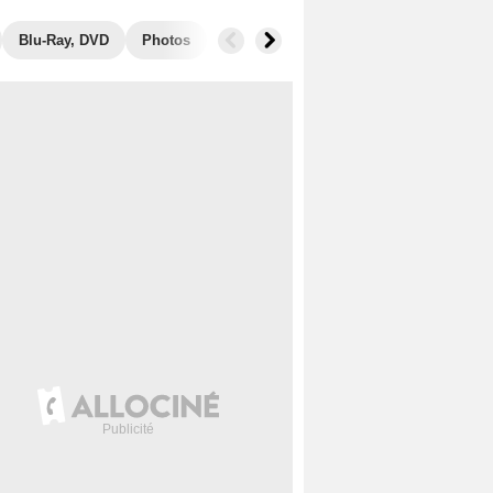
Blu-Ray, DVD
Photos
Secrets de tournage
Box Office