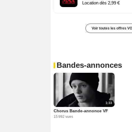
Location dès 2,99 €
Voir toutes les offres V
Bandes-annonces
1:33
Chorus Bande-annonce VF
15 992 vues