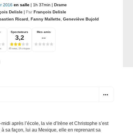
er 2016
en salle
|
1h 37min
|
Drame
çois Delisle
Par
François Delisle
|
bastien Ricard
,
Fanny Mallette
,
Geneviève Bujold
e
Spectateurs
Mes amis
3,2
--
es
65 notes, 19 critiques
-midi après l’école, la vie d’Irène et Christophe s’est
à sa façon, lui au Mexique, elle en reprenant sa