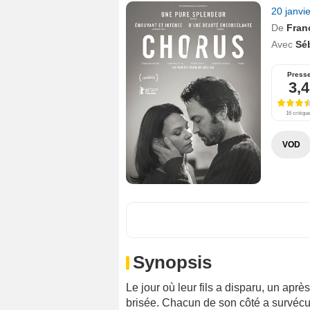
20 janvi
De
Fran
Avec
Sé
Press
3,4
16 critiqu
VOD
Synopsis
Le jour où leur fils a disparu, un après
brisée. Chacun de son côté a survécu 