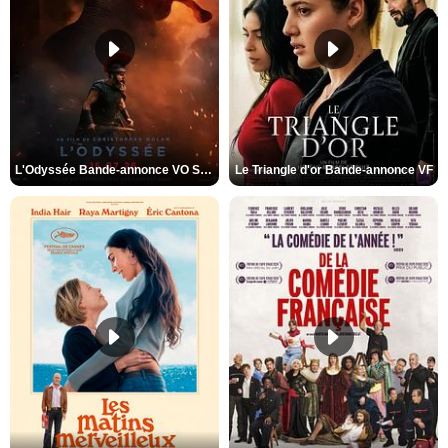
L'Odyssée Bande-annonce VO STFR
Le Triangle d'or Bande-annonce VF