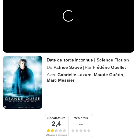
Date de sortie inconnue
|
Science Fiction
De
Patrice Sauvé
Par
Frédéric Ouellet
|
Avec
Gabrielle Lazure
,
Maude Guérin
,
Marc Messier
Spectateurs
Mes amis
2,4
--
20 notes, 5 critiques