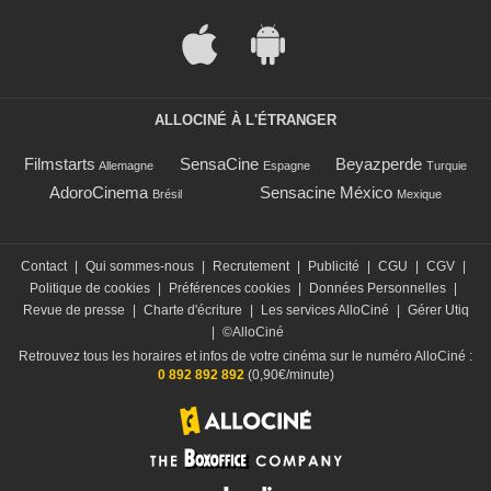
ALLOCINÉ À L'ÉTRANGER
Filmstarts
SensaCine
Beyazperde
Allemagne
Espagne
Turquie
AdoroCinema
Sensacine México
Brésil
Mexique
Contact
|
Qui sommes-nous
|
Recrutement
|
Publicité
|
CGU
|
CGV
|
Politique de cookies
|
Préférences cookies
|
Données Personnelles
|
Revue de presse
|
Charte d'écriture
|
Les services AlloCiné
|
Gérer Utiq
|
©AlloCiné
Retrouvez tous les horaires et infos de votre cinéma sur le numéro AlloCiné :
0 892 892 892
(0,90€/minute)