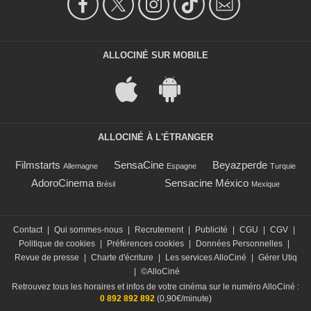
ALLOCINÉ SUR MOBILE
ALLOCINÉ À L'ÉTRANGER
Filmstarts
SensaCine
Beyazperde
Allemagne
Espagne
Turquie
AdoroCinema
Sensacine México
Brésil
Mexique
Contact
|
Qui sommes-nous
|
Recrutement
|
Publicité
|
CGU
|
CGV
|
Politique de cookies
|
Préférences cookies
|
Données Personnelles
|
Revue de presse
|
Charte d'écriture
|
Les services AlloCiné
|
Gérer Utiq
|
©AlloCiné
Retrouvez tous les horaires et infos de votre cinéma sur le numéro AlloCiné :
0 892 892 892
(0,90€/minute)