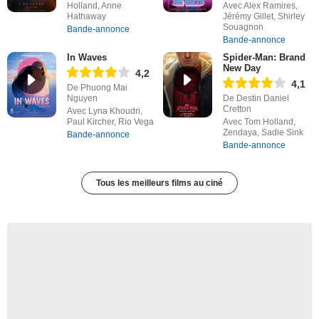
Holland, Anne
Avec Alex Ramires,
Hathaway
Jérémy Gillet, Shirley
Souagnon
Bande-annonce
Bande-annonce
In Waves
Spider-Man: Brand
New Day
4,2
4,1
De Phuong Mai
Nguyen
De Destin Daniel
Cretton
Avec Lyna Khoudri,
Paul Kircher, Rio Vega
Avec Tom Holland,
Zendaya, Sadie Sink
Bande-annonce
Bande-annonce
Tous les meilleurs films au ciné