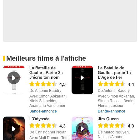
Meilleurs films à l'affiche
La Bataille de
La Bataille de
Gaulle - Partie 2 :
Gaulle - partie 1 :
J’écris ton nom
L'Âge de Fer
4,5
4,4
De Antonin Baudry
De Antonin Baudry
Avec Simon Abkarian,
Avec Simon Abkarian,
Niels Schneider,
Simon Russell Beale,
Anamaria Vartolomei
Florian Lesieur
Bande-annonce
Bande-annonce
L'Odyssée
Jim Queen
4,3
4,3
De Christopher Nolan
De Marco Nguyen,
Nicolas Athane
Avec Matt Damon, Tom