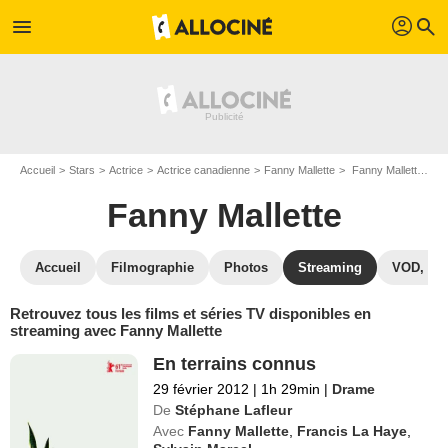
profil
menu
search
Accueil
Stars
Actrice
Actrice canadienne
Fanny Mallette
Fanny Mallette : Films et séries online
Fanny Mallette
Accueil
Filmographie
Photos
Streaming
VOD, DV
Retrouvez tous les films et séries TV disponibles en
streaming avec Fanny Mallette
En terrains connus
29 février 2012
|
1h 29min
|
Drame
De
Stéphane Lafleur
Avec
Fanny Mallette
,
Francis La Haye
,