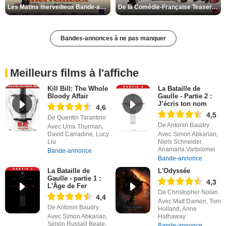
Les Matins merveilleux Bande-annonce VF
De la Comédie-Française Teaser VF
Bandes-annonces à ne pas manquer
Meilleurs films à l'affiche
Kill Bill: The Whole
La Bataille de
Bloody Affair
Gaulle - Partie 2 :
J’écris ton nom
4,6
4,5
De Quentin Tarantino
De Antonin Baudry
Avec Uma Thurman,
David Carradine, Lucy
Avec Simon Abkarian,
Liu
Niels Schneider,
Anamaria Vartolomei
Bande-annonce
Bande-annonce
La Bataille de
L'Odyssée
Gaulle - partie 1 :
4,3
L'Âge de Fer
De Christopher Nolan
4,4
Avec Matt Damon, Tom
De Antonin Baudry
Holland, Anne
Avec Simon Abkarian,
Hathaway
Simon Russell Beale,
Bande-annonce