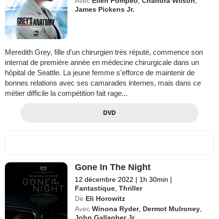
Avec
Ellen Pompeo
,
Chandra Wilson
,
James Pickens Jr.
Meredith Grey, fille d'un chirurgien très réputé, commence son
internat de première année en médecine chirurgicale dans un
hôpital de Seattle. La jeune femme s'efforce de maintenir de
bonnes relations avec ses camarades internes, mais dans ce
métier difficile la compétition fait rage...
DVD
Gone In The Night
12 décembre 2022
|
1h 30min
|
Fantastique
,
Thriller
De
Eli Horowitz
Avec
Winona Ryder
,
Dermot Mulroney
,
John Gallagher Jr.