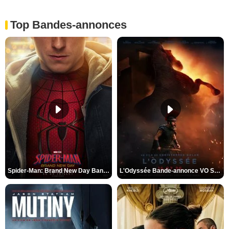
Top Bandes-annonces
Spider-Man: Brand New Day Bande-annonce VO STFR
L'Odyssée Bande-annonce VO STFR