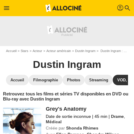
profil
menu
search
Accueil
Stars
Acteur
Acteur américain
Dustin Ingram
Dustin Ingram : ses Blu-Ray, DVD, VOD, SVOD
Dustin Ingram
Accueil
Filmographie
Photos
Streaming
VOD, DV
Retrouvez tous les films et séries TV disponibles en DVD ou
Blu-ray avec Dustin Ingram
Grey's Anatomy
Date de sortie inconnue
|
45 min
|
Drame
,
Médical
Créée par
Shonda Rhimes