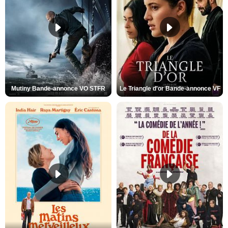
Mutiny Bande-annonce VO STFR
Le Triangle d'or Bande-annonce VF