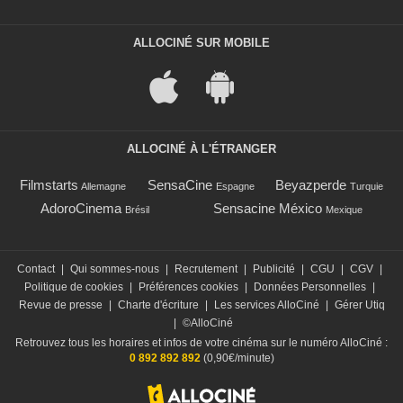
ALLOCINÉ SUR MOBILE
ALLOCINÉ À L'ÉTRANGER
Filmstarts
SensaCine
Beyazperde
Allemagne
Espagne
Turquie
AdoroCinema
Sensacine México
Brésil
Mexique
Contact
|
Qui sommes-nous
|
Recrutement
|
Publicité
|
CGU
|
CGV
|
Politique de cookies
|
Préférences cookies
|
Données Personnelles
|
Revue de presse
|
Charte d'écriture
|
Les services AlloCiné
|
Gérer Utiq
|
©AlloCiné
Retrouvez tous les horaires et infos de votre cinéma sur le numéro AlloCiné :
0 892 892 892
(0,90€/minute)