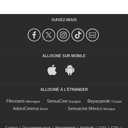
SUIVEZ-NOUS
ALLOCINÉ SUR MOBILE
ALLOCINÉ À L'ÉTRANGER
Filmstarts
SensaCine
Beyazperde
Allemagne
Espagne
Turquie
AdoroCinema
Sensacine México
Brésil
Mexique
Contact
|
Qui sommes-nous
|
Recrutement
|
Publicité
|
CGU
|
CGV
|