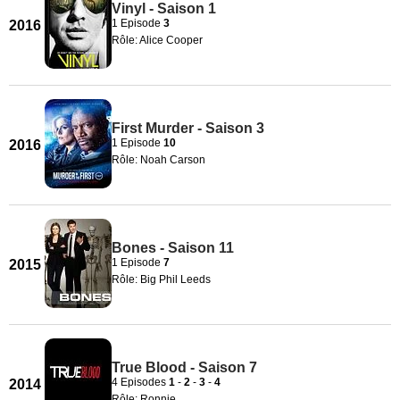
Vinyl - Saison 1
1 Episode
3
2016
Rôle: Alice Cooper
First Murder - Saison 3
1 Episode
10
2016
Rôle: Noah Carson
Bones - Saison 11
1 Episode
7
2015
Rôle: Big Phil Leeds
True Blood - Saison 7
4 Episodes
1
-
2
-
3
-
4
2014
Rôle: Ronnie