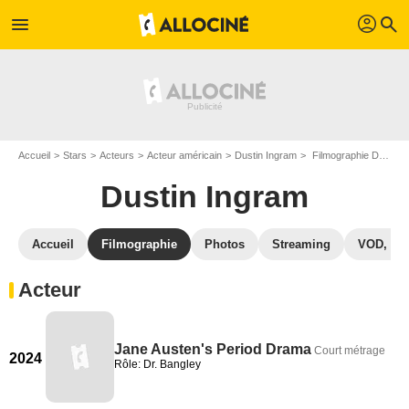
profil
menu
search
Accueil
Stars
Acteurs
Acteur américain
Dustin Ingram
Filmographie Dustin Ingram
Dustin Ingram
Accueil
Filmographie
Photos
Streaming
VOD, DV
Acteur
Jane Austen's Period Drama
Court métrage
2024
Rôle: Dr. Bangley