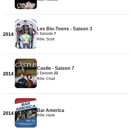
Les Bio-Teens - Saison 3
1 Episode
7
2014
Rôle: Scott
Castle - Saison 7
1 Episode
22
2014
Rôle: Chad
Bar America
2014
Rôle: Hank