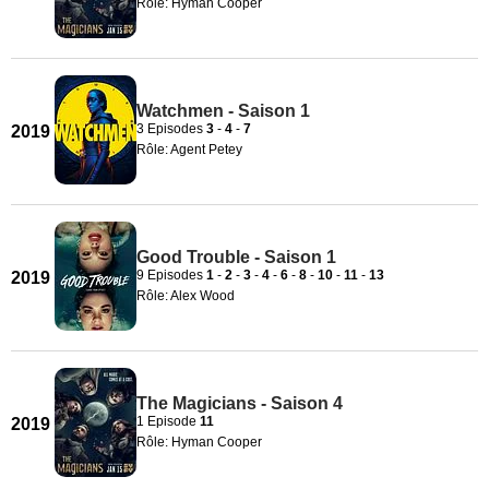
Rôle: Hyman Cooper
Watchmen - Saison 1
3 Episodes
3
-
4
-
7
2019
Rôle: Agent Petey
Good Trouble - Saison 1
9 Episodes
1
-
2
-
3
-
4
-
6
-
8
-
10
-
11
-
13
2019
Rôle: Alex Wood
The Magicians - Saison 4
1 Episode
11
2019
Rôle: Hyman Cooper