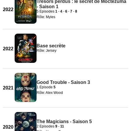
Trésors perdus : le secret de Moctezuma
- Saison 1
2022
5 Episodes
1
-
4
-
6
-
7
-
8
Rôle: Myles
Base secrète
2022
Rôle: Jersey
Good Trouble - Saison 3
1 Episode
5
2021
Rôle: Alex Wood
The Magicians - Saison 5
2 Episodes
9
-
11
2020