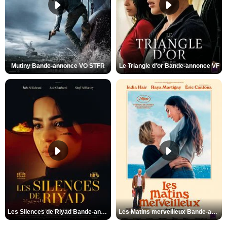
Mutiny Bande-annonce VO STFR
Le Triangle d'or Bande-annonce VF
Les Silences de Riyad Bande-annonce VO STFR
Les Matins merveilleux Bande-annonce VF