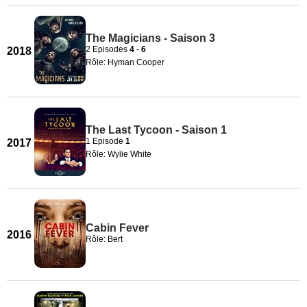
The Magicians - Saison 3
2 Episodes
4
-
6
2018
Rôle: Hyman Cooper
The Last Tycoon - Saison 1
1 Episode
1
2017
Rôle: Wylie White
Cabin Fever
2016
Rôle: Bert