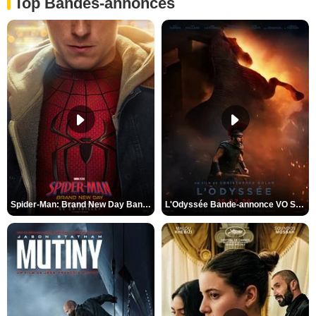
Top Bandes-annonces
Spider-Man: Brand New Day Bande-annonce VO STFR
L'Odyssée Bande-annonce VO STFR