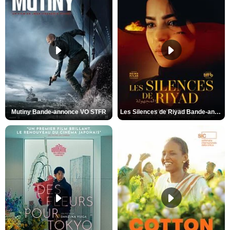
Mutiny Bande-annonce VO STFR
Les Silences de Riyad Bande-annonce VO STFR