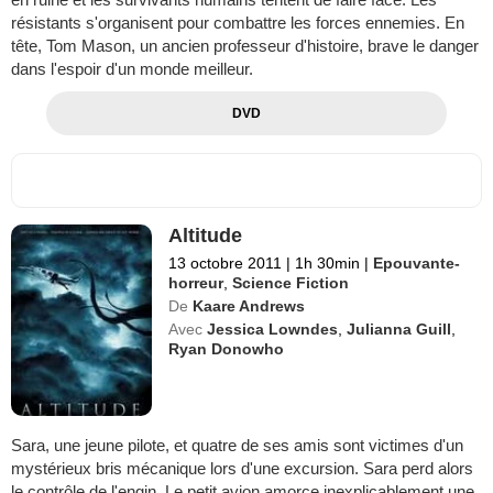
résistants s'organisent pour combattre les forces ennemies. En
tête, Tom Mason, un ancien professeur d'histoire, brave le danger
dans l'espoir d'un monde meilleur.
DVD
Altitude
13 octobre 2011
|
1h 30min
|
Epouvante-
horreur
,
Science Fiction
De
Kaare Andrews
Avec
Jessica Lowndes
,
Julianna Guill
,
Ryan Donowho
Sara, une jeune pilote, et quatre de ses amis sont victimes d'un
mystérieux bris mécanique lors d'une excursion. Sara perd alors
le contrôle de l'engin. Le petit avion amorce inexplicablement une