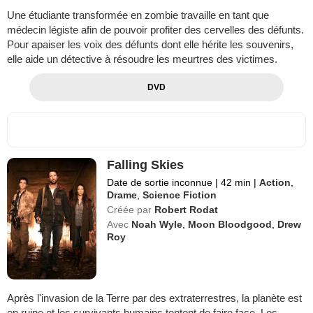
Une étudiante transformée en zombie travaille en tant que
médecin légiste afin de pouvoir profiter des cervelles des défunts.
Pour apaiser les voix des défunts dont elle hérite les souvenirs,
elle aide un détective à résoudre les meurtres des victimes.
DVD
Falling Skies
Date de sortie inconnue
|
42 min
|
Action
,
Drame
,
Science Fiction
Créée par
Robert Rodat
Avec
Noah Wyle
,
Moon Bloodgood
,
Drew
Roy
Après l'invasion de la Terre par des extraterrestres, la planète est
en ruine et les survivants humains tentent de faire face. Les