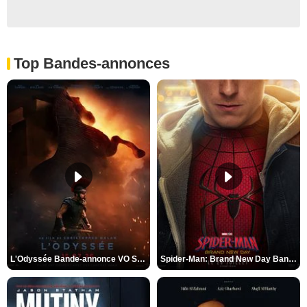
Top Bandes-annonces
L'Odyssée Bande-annonce VO STFR
Spider-Man: Brand New Day Bande-annonce VO STFR