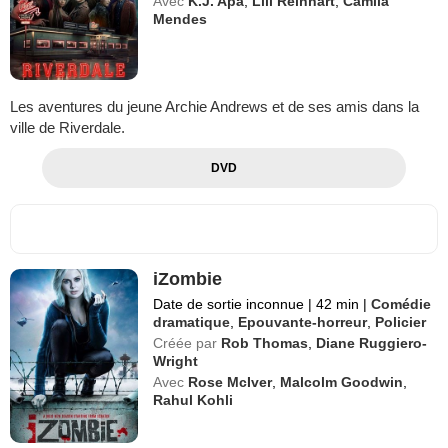
Avec
K.J. Apa
,
Lili Reinhart
,
Camila
Mendes
Les aventures du jeune Archie Andrews et de ses amis dans la
ville de Riverdale.
DVD
iZombie
Date de sortie inconnue
|
42 min
|
Comédie
dramatique
,
Epouvante-horreur
,
Policier
Créée par
Rob Thomas
,
Diane Ruggiero-
Wright
Avec
Rose McIver
,
Malcolm Goodwin
,
Rahul Kohli