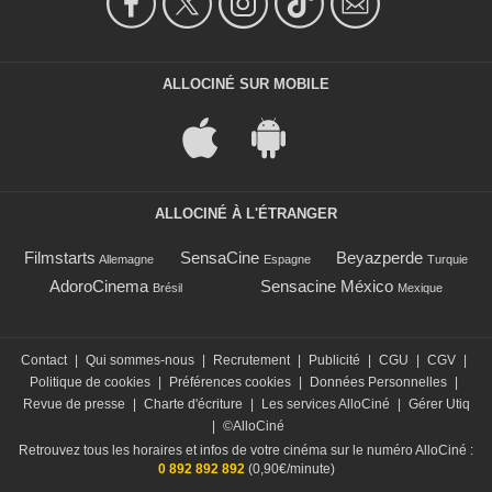
ALLOCINÉ SUR MOBILE
ALLOCINÉ À L'ÉTRANGER
Filmstarts
SensaCine
Beyazperde
Allemagne
Espagne
Turquie
AdoroCinema
Sensacine México
Brésil
Mexique
Contact
|
Qui sommes-nous
|
Recrutement
|
Publicité
|
CGU
|
CGV
|
Politique de cookies
|
Préférences cookies
|
Données Personnelles
|
Revue de presse
|
Charte d'écriture
|
Les services AlloCiné
|
Gérer Utiq
|
©AlloCiné
Retrouvez tous les horaires et infos de votre cinéma sur le numéro AlloCiné :
0 892 892 892
(0,90€/minute)