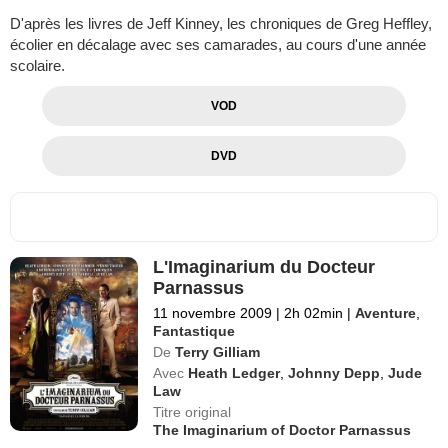
D'après les livres de Jeff Kinney, les chroniques de Greg Heffley,
écolier en décalage avec ses camarades, au cours d'une année
scolaire.
VOD
DVD
L'Imaginarium du Docteur
Parnassus
11 novembre 2009
|
2h 02min
|
Aventure
,
Fantastique
De
Terry Gilliam
Avec
Heath Ledger
,
Johnny Depp
,
Jude
Law
Titre original
The Imaginarium of Doctor Parnassus