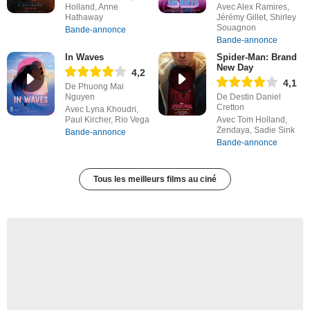
Holland, Anne
Avec Alex Ramires,
Hathaway
Jérémy Gillet, Shirley
Souagnon
Bande-annonce
Bande-annonce
In Waves
Spider-Man: Brand
New Day
4,2
4,1
De Phuong Mai
Nguyen
De Destin Daniel
Cretton
Avec Lyna Khoudri,
Paul Kircher, Rio Vega
Avec Tom Holland,
Zendaya, Sadie Sink
Bande-annonce
Bande-annonce
Tous les meilleurs films au ciné