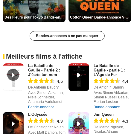
Des Fleurs pour Tokyo Bande-annonce VO STFR
Cotton Queen Bande-annonce VO STFR
Bandes-annonces à ne pas manquer
Meilleurs films à l'affiche
La Bataille de
La Bataille de
Gaulle - Partie 2 :
Gaulle - partie 1 :
J’écris ton nom
L'Âge de Fer
4,5
4,4
De Antonin Baudry
De Antonin Baudry
Avec Simon Abkarian,
Avec Simon Abkarian,
Niels Schneider,
Simon Russell Beale,
Anamaria Vartolomei
Florian Lesieur
Bande-annonce
Bande-annonce
L'Odyssée
Jim Queen
4,3
4,3
De Christopher Nolan
De Marco Nguyen,
Nicolas Athane
Avec Matt Damon, Tom