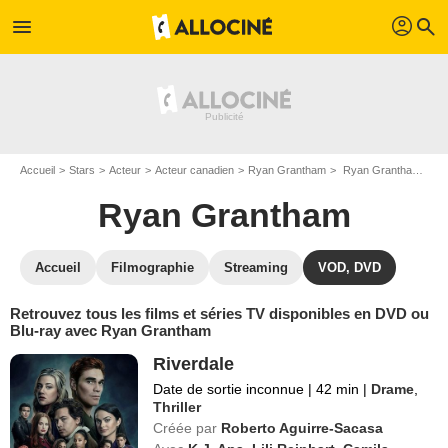
profil
menu
search
Accueil
Stars
Acteur
Acteur canadien
Ryan Grantham
Ryan Grantham : ses Blu-Ray, DVD, VOD, SVOD
Ryan Grantham
Accueil
Filmographie
Streaming
VOD, DVD
Retrouvez tous les films et séries TV disponibles en DVD ou
Blu-ray avec Ryan Grantham
Riverdale
Date de sortie inconnue
|
42 min
|
Drame
,
Thriller
Créée par
Roberto Aguirre-Sacasa