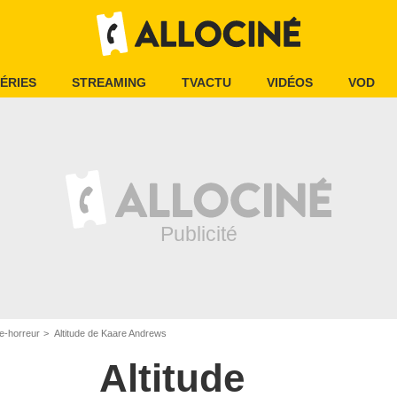
ÉRIES
STREAMING
TVACTU
VIDÉOS
VOD
e-horreur
Altitude de Kaare Andrews
Altitude