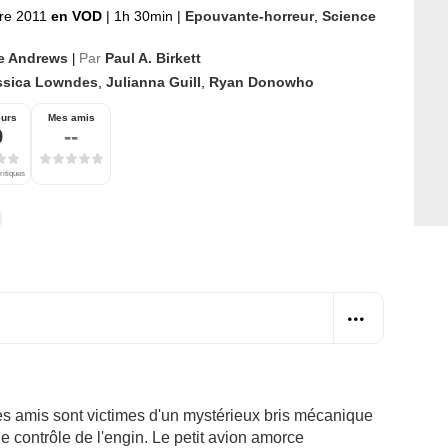
re 2011
en VOD
|
1h 30min
|
Epouvante-horreur
,
Science
e Andrews
Par
Paul A. Birkett
|
ssica Lowndes
,
Julianna Guill
,
Ryan Donowho
eurs
Mes amis
9
--
ritiques
ses amis sont victimes d'un mystérieux bris mécanique
le contrôle de l'engin. Le petit avion amorce