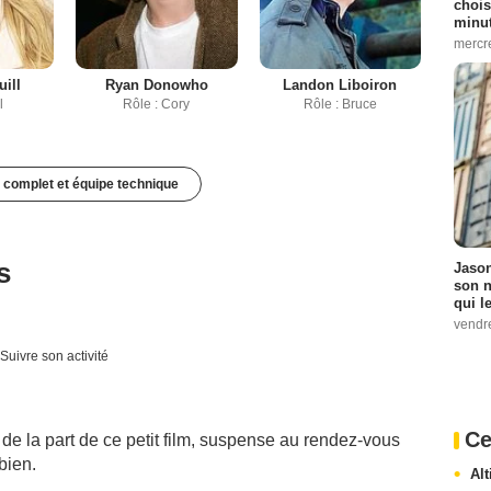
chois
minut
mercr
uill
Ryan Donowho
Landon Liboiron
l
Rôle : Cory
Rôle : Bruce
 complet et équipe technique
s
Jason
son n
qui le
vendre
Suivre son activité
Ce
de la part de ce petit film, suspense au rendez-vous
bien.
Al