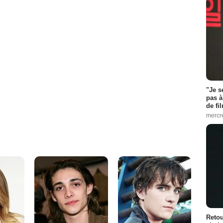
"Je s
pas à
de fil
mercr
Retou