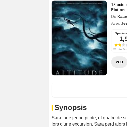
13 octob
Fiction
De
Kaar
Avec
Je
Spectat
1,
203 notes, 54 c
VOD
Synopsis
Sara, une jeune pilote, et quatre de 
lors d'une excursion. Sara perd alors 