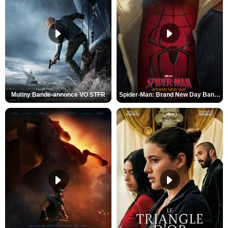
Mutiny Bande-annonce VO STFR
Spider-Man: Brand New Day Bande-annonce VO STFR