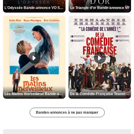
L'Odyssée Bande-annonce VO STFR
Le Triangle d'or Bande-annonce VF
Les Matins merveilleux Bande-annonce VF
De la Comédie-Française Teaser VF
Bandes-annonces à ne pas manquer