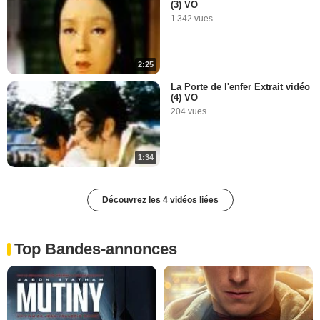
(3) VO
1 342 vues
2:25
La Porte de l'enfer Extrait vidéo
(4) VO
204 vues
1:34
Découvrez les 4 vidéos liées
Top Bandes-annonces