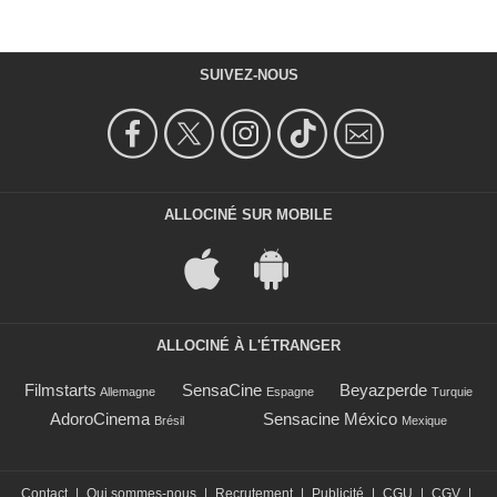
SUIVEZ-NOUS
ALLOCINÉ SUR MOBILE
ALLOCINÉ À L'ÉTRANGER
Filmstarts
SensaCine
Beyazperde
Allemagne
Espagne
Turquie
AdoroCinema
Sensacine México
Brésil
Mexique
Contact
|
Qui sommes-nous
|
Recrutement
|
Publicité
|
CGU
|
CGV
|