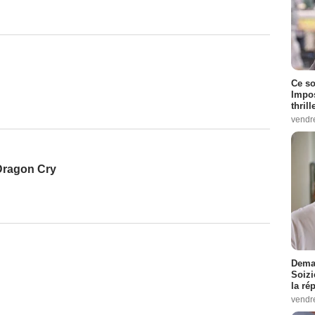
Ce so
Impos
thrill
vendr
- Dragon Cry
Demai
Soizi
la ré
vendr