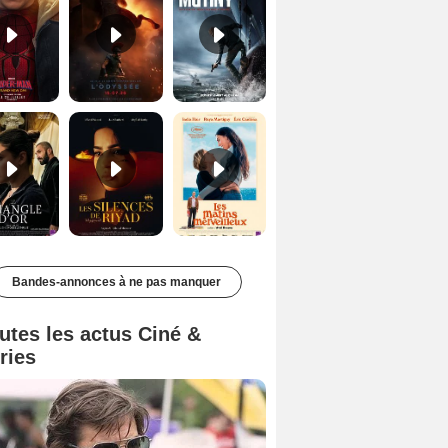
Le Triangle d'or Bande-annonce VF
Les Silences de Riyad Bande-annonce VO STFR
Les Matins merveilleux Bande-annonce VF
Bandes-annonces à ne pas manquer
utes les actus Ciné &
ries