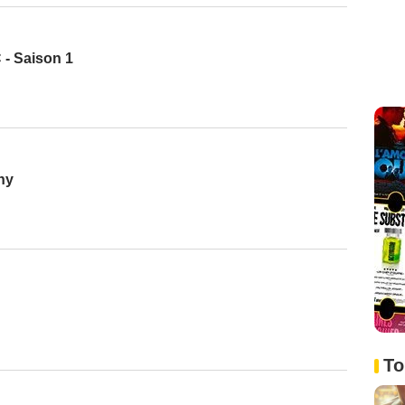
- Saison 1
ny
To