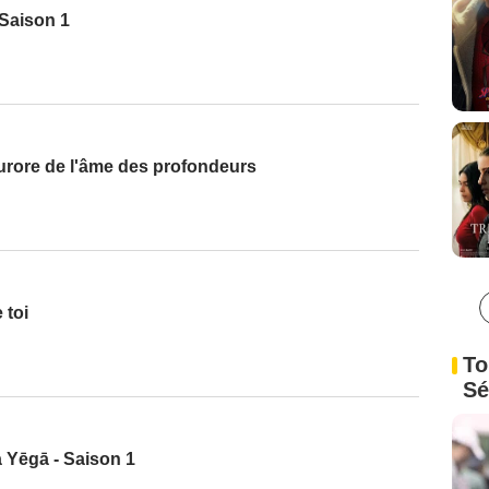
 Saison 1
urore de l'âme des profondeurs
 toi
To
Sé
a Yēgā - Saison 1