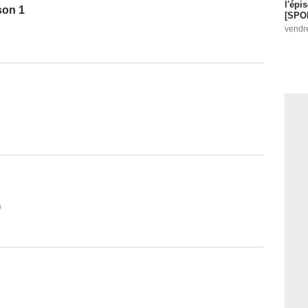
l'épi
son 1
[SPO
vendr
n