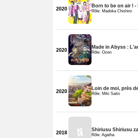
Born to be on air ! -
2020
Rôle: Madoka Chishiro
Made in Abyss : L'a
2020
Rôle: Ozen
Loin de moi, près de
2020
Rôle: Miki Saito
Shiriusu Shiriusu z
2018
Rôle: Agatha