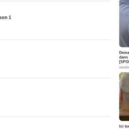
son 1
Demai
dans 
[SPO
vendr
Ici t