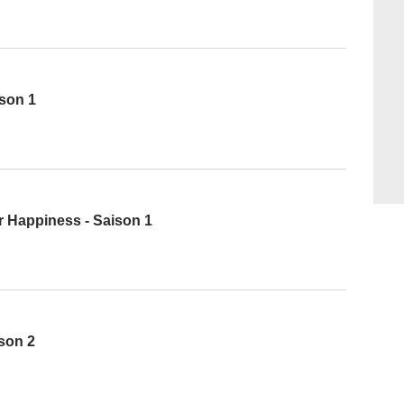
son 1
r Happiness - Saison 1
son 2