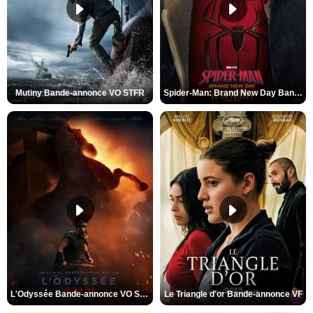
Mutiny Bande-annonce VO STFR
Spider-Man: Brand New Day Bande-annonce VO STFR
L'Odyssée Bande-annonce VO STFR
Le Triangle d'or Bande-annonce VF