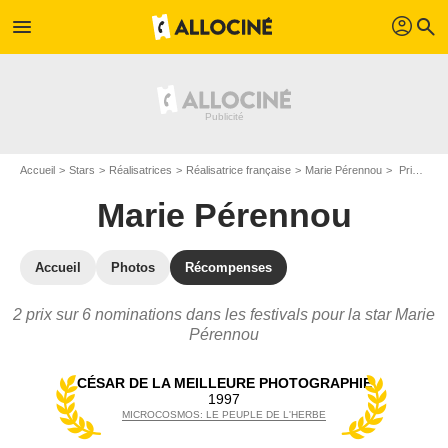
profil
menu
search
Accueil
Stars
Réalisatrices
Réalisatrice française
Marie Pérennou
Prix et nominations de Marie Pérennou
Marie Pérennou
Accueil
Photos
Récompenses
2 prix sur 6 nominations dans les festivals pour la star Marie
Pérennou
CÉSAR DE LA MEILLEURE PHOTOGRAPHIE
1997
MICROCOSMOS: LE PEUPLE DE L'HERBE