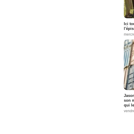
Ici t
l'épi
mercr
Jason
son n
qui le
vendre