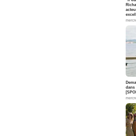
Richa
acteu
excel
mercr
Demai
dans 
[SPO
mercr