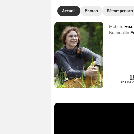
Accueil
Photos
Récompenses
Métiers
Réal
Nationalité
F
1
ans de c