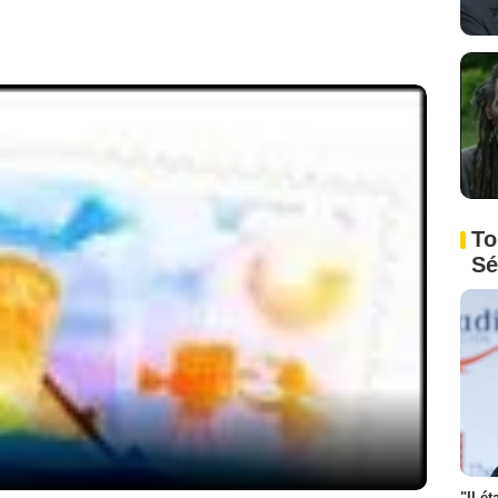
To
Sé
"Il é