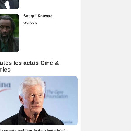
Sotigui Kouyate
Genesis
utes les actus Ciné &
ries
tait encore meilleur la deuxième fois" :