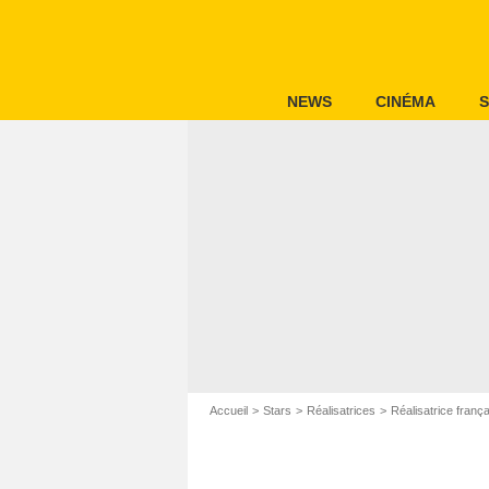
NEWS
CINÉMA
S
Accueil
Stars
Réalisatrices
Réalisatrice franç