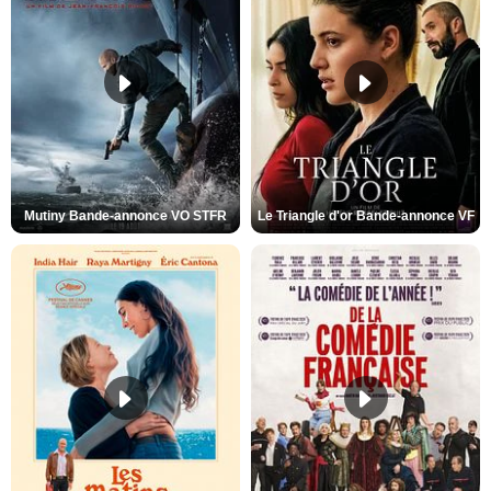
Mutiny Bande-annonce VO STFR
Le Triangle d'or Bande-annonce VF