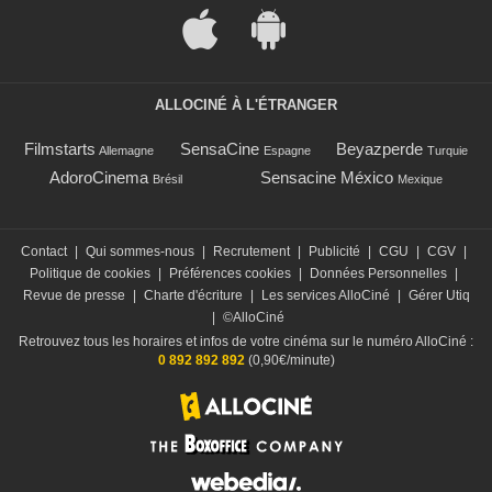
ALLOCINÉ À L'ÉTRANGER
Filmstarts
SensaCine
Beyazperde
Allemagne
Espagne
Turquie
AdoroCinema
Sensacine México
Brésil
Mexique
Contact
|
Qui sommes-nous
|
Recrutement
|
Publicité
|
CGU
|
CGV
|
Politique de cookies
|
Préférences cookies
|
Données Personnelles
|
Revue de presse
|
Charte d'écriture
|
Les services AlloCiné
|
Gérer Utiq
|
©AlloCiné
Retrouvez tous les horaires et infos de votre cinéma sur le numéro AlloCiné :
0 892 892 892
(0,90€/minute)