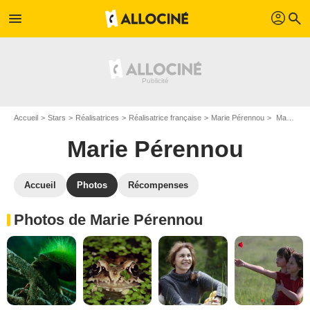
profil
menu
search
Accueil
Stars
Réalisatrices
Réalisatrice française
Marie Pérennou
Marie Pérennou : Photos de ses films et séries
Marie Pérennou
Accueil
Photos
Récompenses
Photos de Marie Pérennou