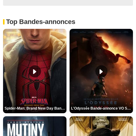
Top Bandes-annonces
Spider-Man: Brand New Day Bande-annonce VO STFR
L'Odyssée Bande-annonce VO STFR