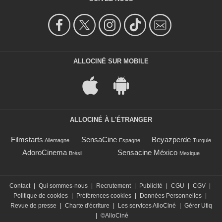
ALLOCINÉ SUR MOBILE
ALLOCINÉ À L'ÉTRANGER
Filmstarts
SensaCine
Beyazperde
Allemagne
Espagne
Turquie
AdoroCinema
Sensacine México
Brésil
Mexique
Contact
|
Qui sommes-nous
|
Recrutement
|
Publicité
|
CGU
|
CGV
|
Politique de cookies
|
Préférences cookies
|
Données Personnelles
|
Revue de presse
|
Charte d'écriture
|
Les services AlloCiné
|
Gérer Utiq
|
©AlloCiné