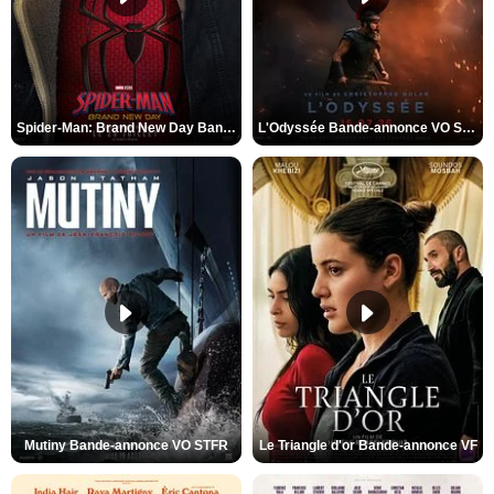
Spider-Man: Brand New Day Bande-annonce VO STFR
L'Odyssée Bande-annonce VO STFR
Mutiny Bande-annonce VO STFR
Le Triangle d'or Bande-annonce VF