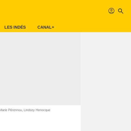
profil
search
LES INDÉS
CANAL+
 Marie Pérennou, Lindsey Henocque