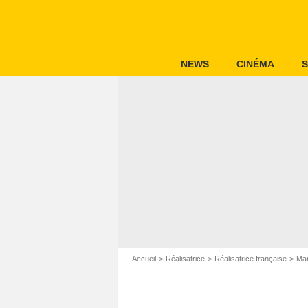
NEWS
CINÉMA
S
Accueil
Réalisatrice
Réalisatrice française
Mar