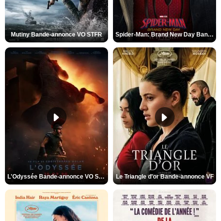
Mutiny Bande-annonce VO STFR
Spider-Man: Brand New Day Bande-annonce VO STFR
L'Odyssée Bande-annonce VO STFR
Le Triangle d'or Bande-annonce VF