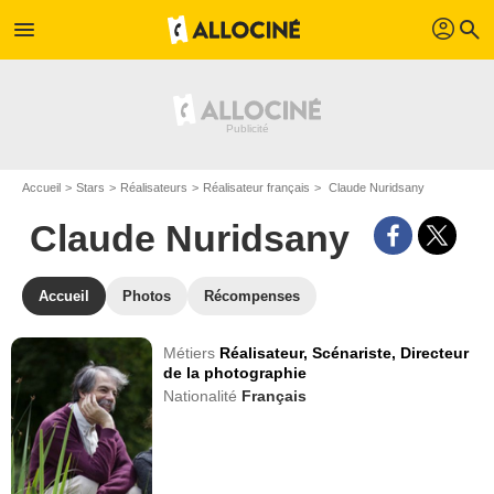
profil
menu
search
Accueil
Stars
Réalisateurs
Réalisateur français
Claude Nuridsany
Claude Nuridsany
Accueil
Photos
Récompenses
Métiers
Réalisateur,
Scénariste,
Directeur
de la photographie
Nationalité
Français