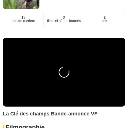
15
3
2
ans de carrière
films et séries tournés
prix
La Clé des champs Bande-annonce VF
Filmographie