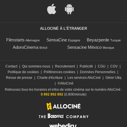
ALLOCINÉ À L'ÉTRANGER
Filmstarts
SensaCine
Beyazperde
Allemagne
Espagne
Turquie
AdoroCinema
Sensacine México
Brésil
Mexique
Contact
|
Qui sommes-nous
|
Recrutement
|
Publicité
|
CGU
|
CGV
|
Politique de cookies
|
Préférences cookies
|
Données Personnelles
|
Revue de presse
|
Charte d'écriture
|
Les services AlloCiné
|
Gérer Utiq
|
©AlloCiné
Retrouvez tous les horaires et infos de votre cinéma sur le numéro AlloCiné :
0 892 892 892
(0,90€/minute)