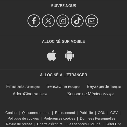
SUIVEZ-NOUS
ALLOCINÉ SUR MOBILE
ALLOCINÉ À L'ÉTRANGER
Filmstarts
SensaCine
Beyazperde
Allemagne
Espagne
Turquie
AdoroCinema
Sensacine México
Brésil
Mexique
Contact
|
Qui sommes-nous
|
Recrutement
|
Publicité
|
CGU
|
CGV
|
Politique de cookies
|
Préférences cookies
|
Données Personnelles
|
Revue de presse
|
Charte d'écriture
|
Les services AlloCiné
|
Gérer Utiq