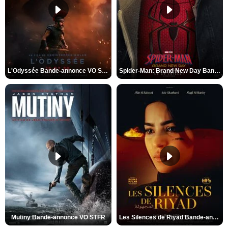
L'Odyssée Bande-annonce VO STFR
Spider-Man: Brand New Day Bande-annonce VO STFR
Mutiny Bande-annonce VO STFR
Les Silences de Riyad Bande-annonce VO STFR