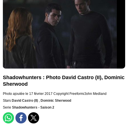
Shadowhunters : Photo David Castro (II), Dominic
Sherwood
Photo ajoutée le 17 février 2017
Copyright Freeform/John Medland
Stars
David Castro (II)
,
Dominic Sherwood
Serie
Shadowhunters - Saison 2