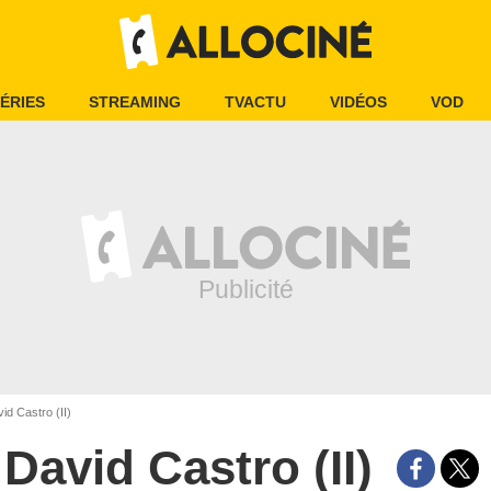
ÉRIES
STREAMING
TVACTU
VIDÉOS
VOD
id Castro (II)
David Castro (II)