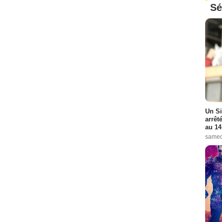
Sé
Un Si
arrêt
au 14
samed