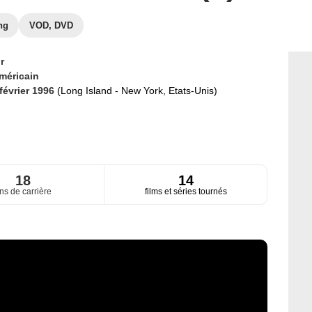
ng
VOD, DVD
r
méricain
 février 1996
(Long Island - New York, Etats-Unis)
18
14
ns de carrière
films et séries tournés