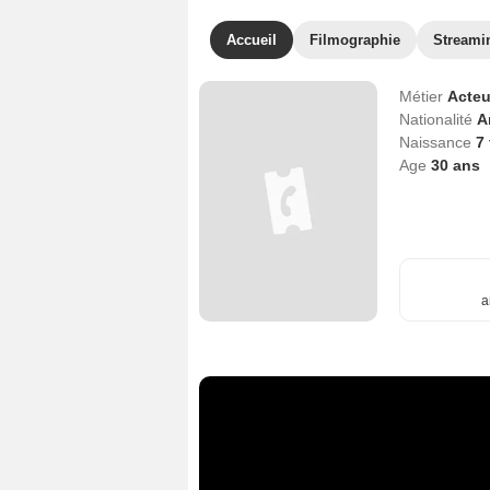
Accueil
Filmographie
Streami
Métier
Acteu
Nationalité
A
Naissance
7
Age
30
ans
a