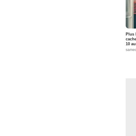
Plus 
cache
10 au
samed