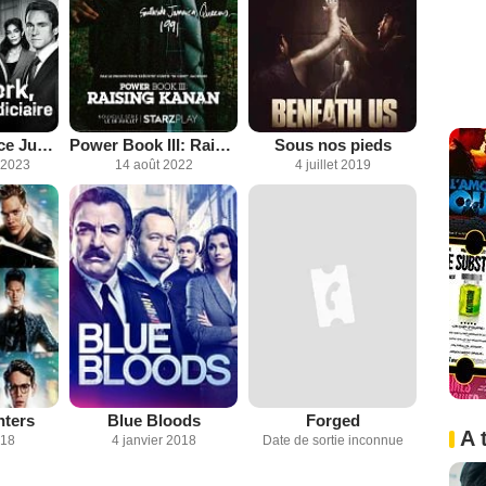
New York Police Judiciaire
Power Book III: Raising Kanan
Sous nos pieds
 2023
14 août 2022
4 juillet 2019
ters
Blue Bloods
Forged
A 
018
4 janvier 2018
Date de sortie inconnue