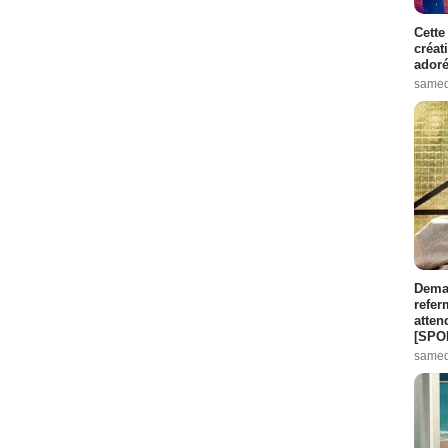
Cette
créat
adoré
samed
Demai
refer
atten
[SPO
samed