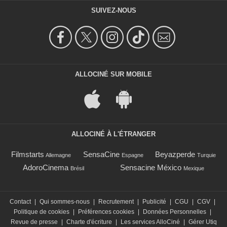
SUIVEZ-NOUS
ALLOCINÉ SUR MOBILE
ALLOCINÉ À L'ÉTRANGER
Filmstarts
SensaCine
Beyazperde
Allemagne
Espagne
Turquie
AdoroCinema
Sensacine México
Brésil
Mexique
Contact
|
Qui sommes-nous
|
Recrutement
|
Publicité
|
CGU
|
CGV
|
Politique de cookies
|
Préférences cookies
|
Données Personnelles
|
Revue de presse
|
Charte d'écriture
|
Les services AlloCiné
|
Gérer Utiq