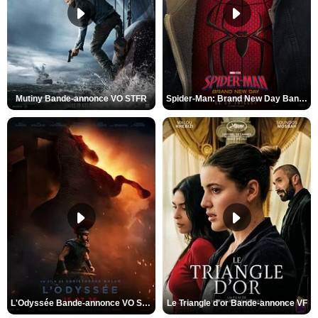
Mutiny Bande-annonce VO STFR
Spider-Man: Brand New Day Bande-annonce VO STFR
L'Odyssée Bande-annonce VO STFR
Le Triangle d'or Bande-annonce VF