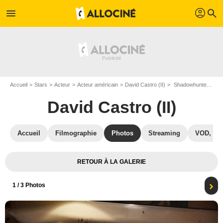
profil
menu
search
Accueil
Stars
Acteur
Acteur américain
David Castro (II)
Shadowhunters : Photo David Castro (II), Alberto Rosende
David Castro (II)
Accueil
Filmographie
Photos
Streaming
VOD, DV
RETOUR À LA GALERIE
1
/ 3 Photos