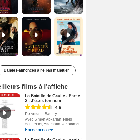
Le Triangle d'or Bande-annonce VF
Les Silences de Riyad Bande-annonce VO STFR
Les Matins merveilleux Bande-annonce VF
Bandes-annonces à ne pas manquer
illeurs films à l'affiche
La Bataille de Gaulle - Partie
2 : J’écris ton nom
4,5
De Antonin Baudry
Avec Simon Abkarian, Niels
Schneider, Anamaria Vartolomei
Bande-annonce