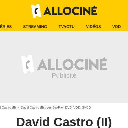
ÉRIES
STREAMING
TVACTU
VIDÉOS
VOD
 Castro (II)
David Castro (II) : ses Blu-Ray, DVD, VOD, SVOD
David Castro (II)