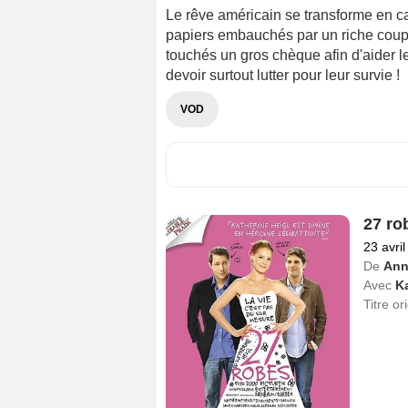
Le rêve américain se transforme en 
papiers embauchés par un riche couple
touchés un gros chèque afin d'aider leu
devoir surtout lutter pour leur survie !
VOD
27 ro
23 avri
De
Ann
Avec
Ka
Titre or