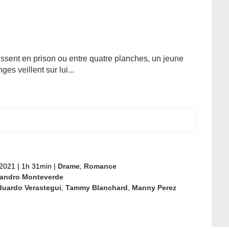
issent en prison ou entre quatre planches, un jeune
s veillent sur lui...
 2021
|
1h 31min
|
Drame
,
Romance
jandro Monteverde
duardo Verastegui
,
Tammy Blanchard
,
Manny Perez