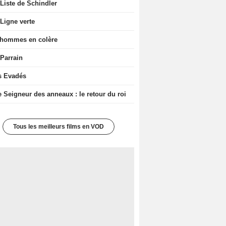
Liste de Schindler
Ligne verte
 hommes en colère
 Parrain
s Evadés
e Seigneur des anneaux : le retour du roi
Tous les meilleurs films en VOD