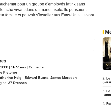
cauchemar pour un groupe d'employés latinx sans
 riche vivant dans un manoir isolé. Ils pensaient
r famille et pouvoir s'installer aux Etats-Unis, ils vont
Me
bes
l 2008
|
1h 51min
|
Comédie
e Fletcher
therine Heigl
,
Edward Burns
,
James Marsden
2.
Le 
(vers
iginal
27 Dresses
3.
Le
l'ann
4.
Fo