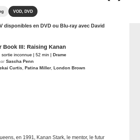
ng
VOD, DVD
 TV disponibles en DVD ou Blu-ray avec David
 Book III: Raising Kanan
 sortie inconnue
|
52 min
|
Drame
par
Sascha Penn
kai Curtis
,
Patina Miller
,
London Brown
eens, en 1991, Kanan Stark, le mentor, le futur