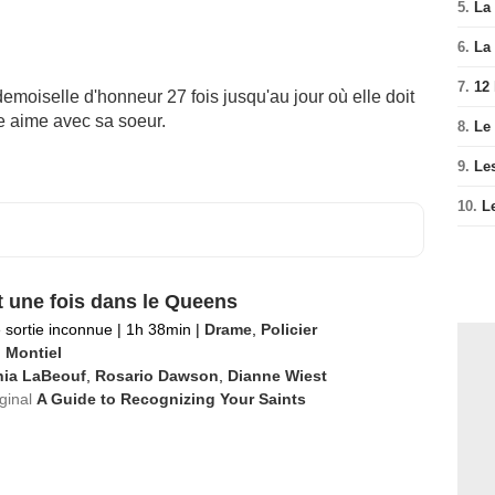
5.
La 
6.
La 
7.
12
emoiselle d'honneur 27 fois jusqu'au jour où elle doit
e aime avec sa soeur.
8.
Le
9.
Le
10.
L
it une fois dans le Queens
 sortie inconnue
|
1h 38min
|
Drame
,
Policier
o Montiel
hia LaBeouf
,
Rosario Dawson
,
Dianne Wiest
iginal
A Guide to Recognizing Your Saints