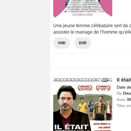
Une jeune femme célibataire sert de d
assister le mariage de l'homme qu'ell
VOD
DVD
Il éta
Date de
De
Dit
Avec
S
Titre or