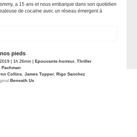
 Tommy, a 15 ans et nous embarque dans son quotidien
ealeuse de cocaïne avec un réseau émergent à
nos pieds
t 2019
|
1h 26min
|
Epouvante-horreur
,
Thriller
 Pachman
nn Collins
,
James Tupper
,
Rigo Sanchez
iginal
Beneath Us