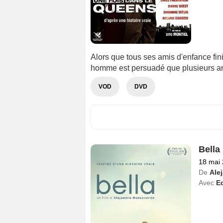
Alors que tous ses amis d'enfance fin
homme est persuadé que plusieurs ange
VOD
DVD
Bella
18 mai
De
Ale
Avec
E