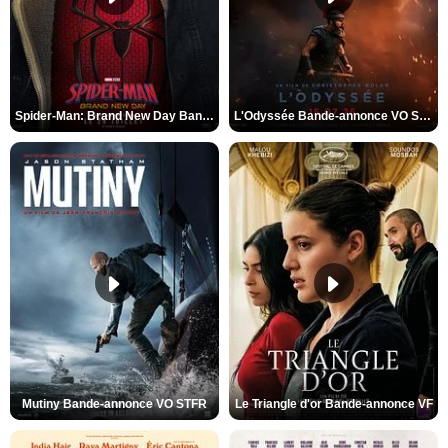
Spider-Man: Brand New Day Bande-annonce VO STFR
L'Odyssée Bande-annonce VO STFR
Mutiny Bande-annonce VO STFR
Le Triangle d'or Bande-annonce VF