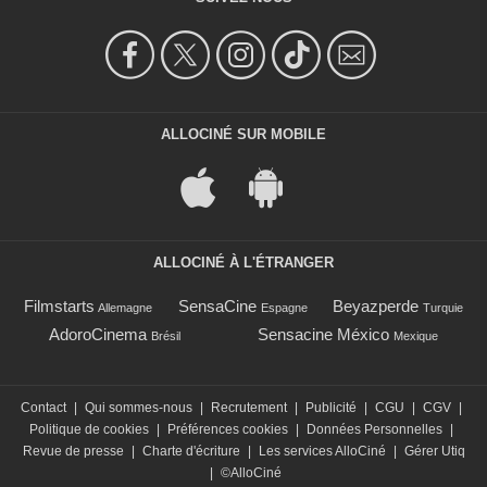
ALLOCINÉ SUR MOBILE
ALLOCINÉ À L'ÉTRANGER
Filmstarts
SensaCine
Beyazperde
Allemagne
Espagne
Turquie
AdoroCinema
Sensacine México
Brésil
Mexique
Contact
|
Qui sommes-nous
|
Recrutement
|
Publicité
|
CGU
|
CGV
|
Politique de cookies
|
Préférences cookies
|
Données Personnelles
|
Revue de presse
|
Charte d'écriture
|
Les services AlloCiné
|
Gérer Utiq
|
©AlloCiné