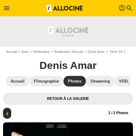
profil
menu
search
Accueil
Stars
Réalisateur
Réalisateur français
Denis Amar
Hiver 54, l'abbé Pierre : Affiche Denis Amar
Denis Amar
Accueil
Filmographie
Photos
Streaming
VOD, DV
RETOUR À LA GALERIE
2
/ 2 Photos