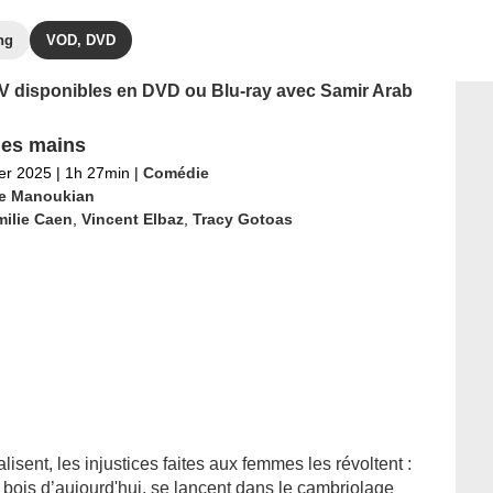
ng
VOD, DVD
 TV disponibles en DVD ou Blu-ray avec Samir Arab
les mains
ier 2025
|
1h 27min
|
Comédie
ie Manoukian
milie Caen
,
Vincent Elbaz
,
Tracy Gotoas
isent, les injustices faites aux femmes les révoltent :
bois d’aujourd'hui, se lancent dans le cambriolage