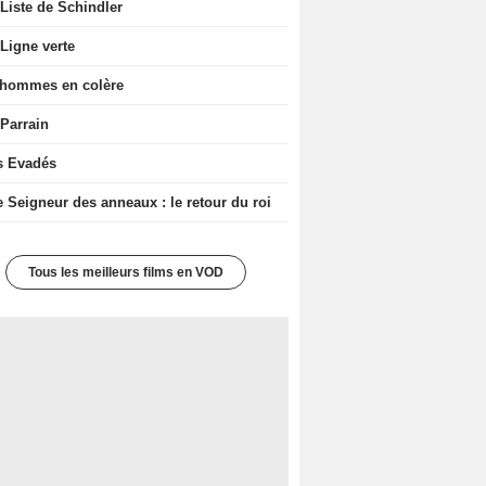
Liste de Schindler
Ligne verte
 hommes en colère
 Parrain
s Evadés
e Seigneur des anneaux : le retour du roi
Tous les meilleurs films en VOD