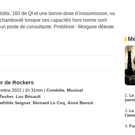
rédits, 160 de QI et une bonne dose d’insoumission, va
chamboulé lorsque ses capacités hors norme sont
e un poste de consultante. Problème : Morgane déteste
Me
r de Rockers
embre 2022
|
1h 31min
|
Comédie
,
Musical
2.
Le 
 Techer
,
Luc Bricault
(vers
thilde Seigner
,
Bernard Le Coq
,
Anne Benoit
3.
Le
l'ann
4.
Fo