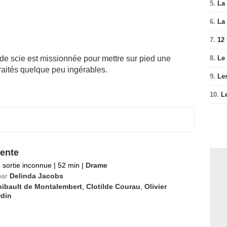
5.
La 
6.
La 
7.
12
de scie est missionnée pour mettre sur pied une
8.
Le
aités quelque peu ingérables.
9.
Le
10.
L
ente
 sortie inconnue
|
52 min
|
Drame
par
Delinda Jacobs
hibault de Montalembert
,
Clotilde Courau
,
Olivier
din