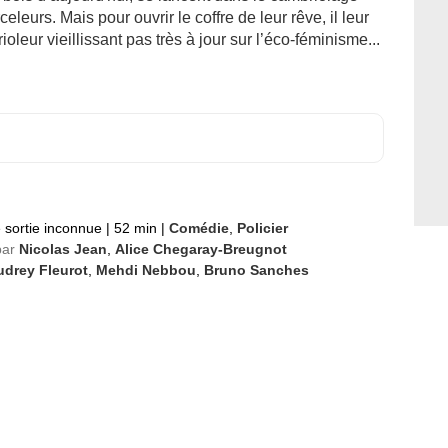
eleurs. Mais pour ouvrir le coffre de leur rêve, il leur
leur vieillissant pas très à jour sur l’éco-féminisme...
 sortie inconnue
|
52 min
|
Comédie
,
Policier
par
Nicolas Jean
,
Alice Chegaray-Breugnot
udrey Fleurot
,
Mehdi Nebbou
,
Bruno Sanches