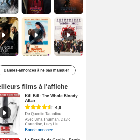
Le Triangle d'or Bande-annonce VF
Les Matins merveilleux Bande-annonce VF
De la Comédie-Française Teaser VF
Bandes-annonces à ne pas manquer
illeurs films à l'affiche
Kill Bill: The Whole Bloody
Affair
4,6
De Quentin Tarantino
Avec Uma Thurman, David
Carradine, Lucy Liu
Bande-annonce